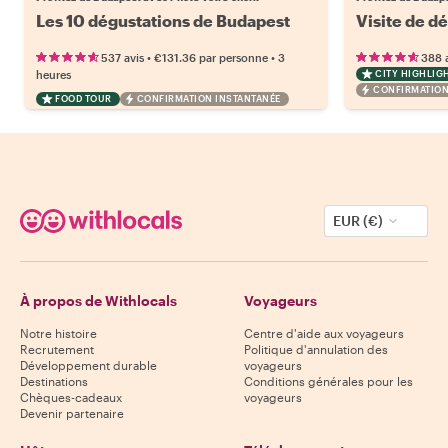
Les 10 dégustations de Budapest
Visite de d
•
•
537 avis
€131.36
par personne
3
388 
heures
CITY HIGHLIG
CONFIRMATION
FOOD TOUR
CONFIRMATION INSTANTANÉE
EUR (€)
À propos de Withlocals
Voyageurs
Notre histoire
Centre d'aide aux voyageurs
Recrutement
Politique d'annulation des
Développement durable
voyageurs
Destinations
Conditions générales pour les
Chèques-cadeaux
voyageurs
Devenir partenaire