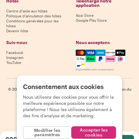
Hôtes
Télécharge notre
application
Centre d'aide aux hôtes
App Store
Politique d'annulation des hôtes
Google Play Store
Conditions générales pour les
hôtes
Devenir hôte
Suis-nous
Nous acceptons
Mastercard, Visa, Amex, Di
Facebook
Instagram
YouTube
Disponibilité selon la destination
Consentement aux cookies
©
2026
Withlocals.com
|
Politique de confidentialité
|
Cookies
|
Plan du
site
Nous utilisons des cookies pour vous offrir la
meilleure expérience possible sur notre
plateforme ! Nous les utilisons également à
des fins d'analyse et de marketing.
Accepter les
Modifier les
paramètres
cookies