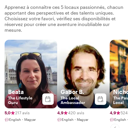
Apprenez à connaître ces 5 locaux passionnés, chacun
apportant des perspectives et des talents uniques.
Choisissez votre favori, vérifiez ses disponibilités et
réservez pour créer une aventure inoubliable sur
mesure.
Beata
Gabor B.
Nich
The Lifestyle
The Local
The Pas
Guru
Ambassador
Local
5,0
217 avis
4,9
420 avis
4,9
524
English・Magyar
English・Magyar
English