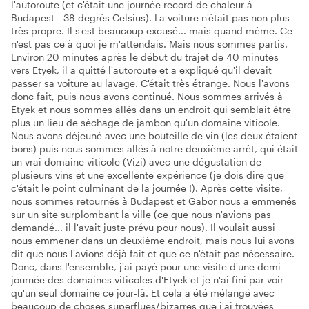
l'autoroute (et c'était une journée record de chaleur à
Budapest - 38 degrés Celsius). La voiture n'était pas non plus
très propre. Il s'est beaucoup excusé... mais quand même. Ce
n'est pas ce à quoi je m'attendais. Mais nous sommes partis.
Environ 20 minutes après le début du trajet de 40 minutes
vers Etyek, il a quitté l'autoroute et a expliqué qu'il devait
passer sa voiture au lavage. C'était très étrange. Nous l'avons
donc fait, puis nous avons continué. Nous sommes arrivés à
Etyek et nous sommes allés dans un endroit qui semblait être
plus un lieu de séchage de jambon qu'un domaine viticole.
Nous avons déjeuné avec une bouteille de vin (les deux étaient
bons) puis nous sommes allés à notre deuxième arrêt, qui était
un vrai domaine viticole (Vizi) avec une dégustation de
plusieurs vins et une excellente expérience (je dois dire que
c'était le point culminant de la journée !). Après cette visite,
nous sommes retournés à Budapest et Gabor nous a emmenés
sur un site surplombant la ville (ce que nous n'avions pas
demandé... il l'avait juste prévu pour nous). Il voulait aussi
nous emmener dans un deuxième endroit, mais nous lui avons
dit que nous l'avions déjà fait et que ce n'était pas nécessaire.
Donc, dans l'ensemble, j'ai payé pour une visite d'une demi-
journée des domaines viticoles d'Etyek et je n'ai fini par voir
qu'un seul domaine ce jour-là. Et cela a été mélangé avec
beaucoup de choses superflues/bizarres que j'ai trouvées