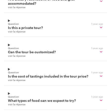
accommodated?
voir la réponse
Question
1 year ago
Is this a private tour?
voir la réponse
Question
1 year ago
Can the tour be customized?
voir la réponse
Question
1 year ago
Is the cost of tastings included in the tour price?
voir la réponse
Question
1 year ago
What types of food can we expect to try?
voir la réponse