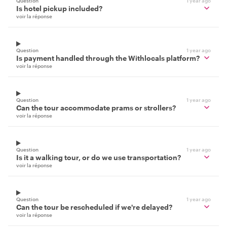
Question
1 year ago
Is hotel pickup included?
voir la réponse
Question
1 year ago
Is payment handled through the Withlocals platform?
voir la réponse
Question
1 year ago
Can the tour accommodate prams or strollers?
voir la réponse
Question
1 year ago
Is it a walking tour, or do we use transportation?
voir la réponse
Question
1 year ago
Can the tour be rescheduled if we're delayed?
voir la réponse