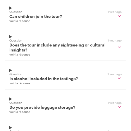
Question
1 year ago
Can children join the tour?
voir la réponse
Question
1 year ago
Does the tour include any sightseeing or cultural
insights?
voir la réponse
Question
1 year ago
Is alcohol included in the tastings?
voir la réponse
Question
1 year ago
Do you provide luggage storage?
voir la réponse