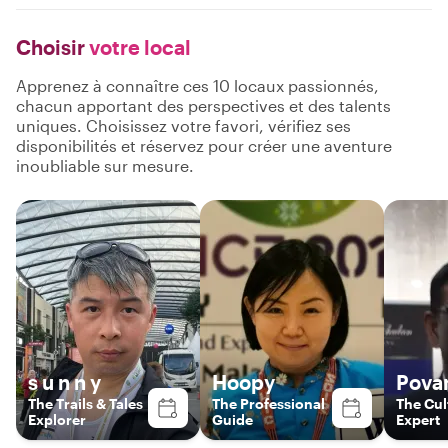
Choisir
votre local
Apprenez à connaître ces 10 locaux passionnés,
chacun apportant des perspectives et des talents
uniques. Choisissez votre favori, vérifiez ses
disponibilités et réservez pour créer une aventure
inoubliable sur mesure.
s u n n y
Hoopy
Pova
The Trails & Tales
The Professional
The Cul
Explorer
Guide
Expert