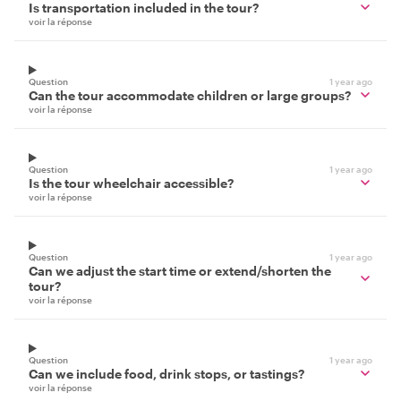
Is transportation included in the tour?
voir la réponse
Question
1 year ago
Can the tour accommodate children or large groups?
voir la réponse
Question
1 year ago
Is the tour wheelchair accessible?
voir la réponse
Question
1 year ago
Can we adjust the start time or extend/shorten the
tour?
voir la réponse
Question
1 year ago
Can we include food, drink stops, or tastings?
voir la réponse