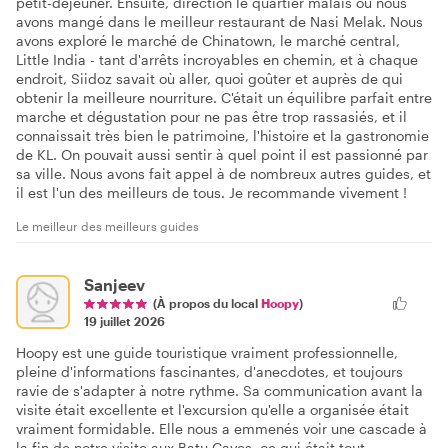
petit-déjeuner. Ensuite, direction le quartier malais où nous
avons mangé dans le meilleur restaurant de Nasi Melak. Nous
avons exploré le marché de Chinatown, le marché central,
Little India - tant d'arrêts incroyables en chemin, et à chaque
endroit, Siidoz savait où aller, quoi goûter et auprès de qui
obtenir la meilleure nourriture. C'était un équilibre parfait entre
marche et dégustation pour ne pas être trop rassasiés, et il
connaissait très bien le patrimoine, l'histoire et la gastronomie
de KL. On pouvait aussi sentir à quel point il est passionné par
sa ville. Nous avons fait appel à de nombreux autres guides, et
il est l'un des meilleurs de tous. Je recommande vivement !
Le meilleur des meilleurs guides
Sanjeev
(À propos du local
Hoopy
)
19 juillet 2026
Hoopy est une guide touristique vraiment professionnelle,
pleine d'informations fascinantes, d'anecdotes, et toujours
ravie de s'adapter à notre rythme. Sa communication avant la
visite était excellente et l'excursion qu'elle a organisée était
vraiment formidable. Elle nous a emmenés voir une cascade à
la fin de notre visite aux Batu Caves, ce qui était tout