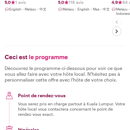
5,0
1 avis
5,0
118 avis
4,9
84 
English・Melayu・中文
Melayu・English・Msa・中文
Melayu
Indones
Ceci est
le programme
Découvrez le programme ci-dessous pour voir ce que
vous allez faire avec votre hôte local. N'hésitez pas à
personnaliser cette offre avec l'hôte de votre choix.
Point de rendez-vous
Vous serez pris en charge partout à Kuala Lumpur. Votre
hôte local vous contactera concernant le point de
rendez-vous exact.
Itinéraire