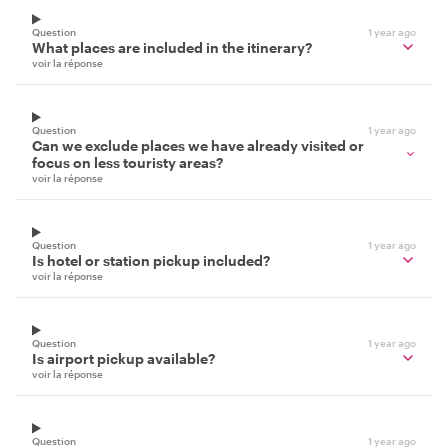
Question
1 year ago
What places are included in the itinerary?
voir la réponse
Question
1 year ago
Can we exclude places we have already visited or
focus on less touristy areas?
voir la réponse
Question
1 year ago
Is hotel or station pickup included?
voir la réponse
Question
1 year ago
Is airport pickup available?
voir la réponse
Question
1 year ago