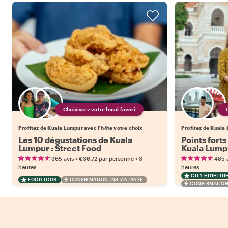
Choisissez votre local favori
Profitez de Kuala Lumpur avec l'hôte votre choix
Profitez de Kuala 
Les 10 dégustations de Kuala
Points forts
Lumpur : Street Food
Kuala Lump
•
•
365 avis
€36.72
par personne
3
485 
heures
heures
CITY HIGHLIG
FOOD TOUR
CONFIRMATION INSTANTANÉE
CONFIRMATION