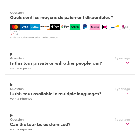
Question
Quels sont les moyens de paiement disponibles ?
Mastercard, Visa, Amex, Discover, Apple Pay, Google Pay
La disponibilité varie selon la destination
Question
1 year ago
Is this tour private or will other people join?
voir la réponse
Question
1 year ago
Is this tour available in multiple languages?
voir la réponse
Question
1 year ago
Can the tour be customized?
voir la réponse