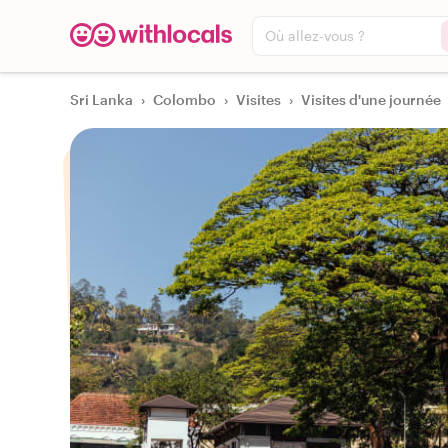
Où allez-vous ?
Sri Lanka
›
Colombo
›
Visites
›
Visites d'une journée