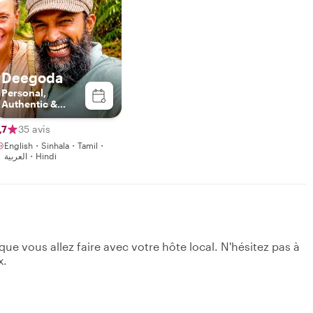
Deegoda
Personal,
Authentic &
Sustainable
Experience in
,7
35 avis
Ceylon with
English・Sinhala・Tamil・
Deegoda
العربية・Hindi
e vous allez faire avec votre hôte local. N'hésitez pas à
x.