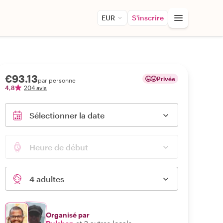
EUR
S'inscrire
€93.13
Privée
par personne
4,8
204 avis
Sélectionner la date
Heure de début
4 adultes
Organisé par