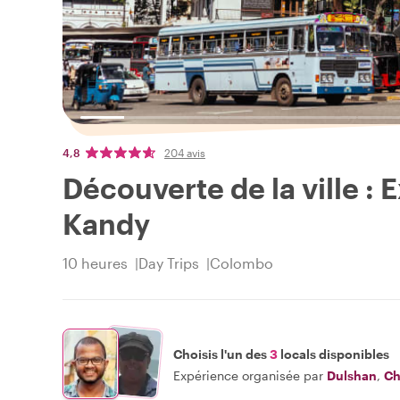
4,8
204 avis
Découverte de la ville : 
Kandy
10 heures
Day Trips
Colombo
Choisis l'un des
3
locals disponibles
Expérience organisée par
Dulshan
,
Ch