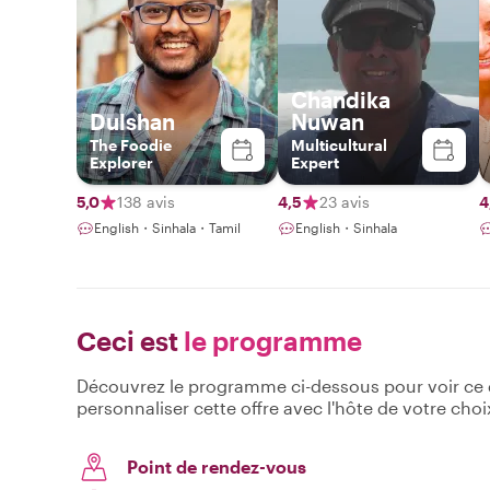
Chandika
Dulshan
Nuwan
The Foodie
Multicultural
Explorer
Expert
5,0
138 avis
4,5
23 avis
4
English・Sinhala・Tamil
English・Sinhala
Ceci est
le programme
Découvrez le programme ci-dessous pour voir ce qu
personnaliser cette offre avec l'hôte de votre choi
Point de rendez-vous