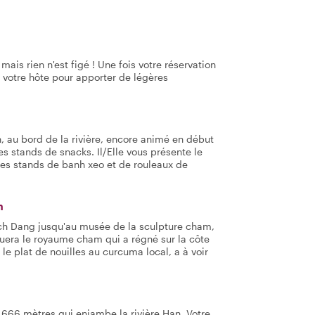
mais rien n'est figé ! Une fois votre réservation
 votre hôte pour apporter de légères
, au bord de la rivière, encore animé en début
es stands de snacks. Il/Elle vous présente le
 les stands de banh xeo et de rouleaux de
m
Bach Dang jusqu'au musée de la sculpture cham,
uera le royaume cham qui a régné sur la côte
le plat de nouilles au curcuma local, a à voir
 666 mètres qui enjambe la rivière Han. Votre