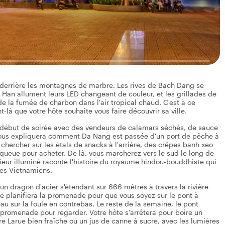
 derrière les montagnes de marbre. Les rives de Bach Dang se
re Han allument leurs LED changeant de couleur, et les grillades de
 la fumée de charbon dans l'air tropical chaud. C'est à ce
-là que votre hôte souhaite vous faire découvrir sa ville.
 début de soirée avec des vendeurs de calamars séchés, de sauce
 vous expliquera comment Da Nang est passée d'un port de pêche à
t chercher sur les étals de snacks à l'arrière, des crêpes banh xeo
 queue pour acheter. De là, vous marcherez vers le sud le long de
rieur illuminé raconte l'histoire du royaume hindou-bouddhiste qui
des Vietnamiens.
un dragon d'acier s'étendant sur 666 mètres à travers la rivière
e planifiera la promenade pour que vous soyez sur le pont à
au sur la foule en contrebas. Le reste de la semaine, le pont
 promenade pour regarder. Votre hôte s'arrêtera pour boire un
ère Larue bien fraîche ou un jus de canne à sucre, avec les lumières