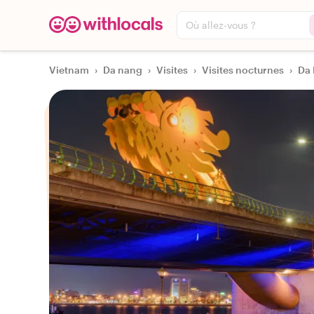
Où allez-vous ?
Vietnam
›
Da nang
›
Visites
›
Visites nocturnes
›
Da 