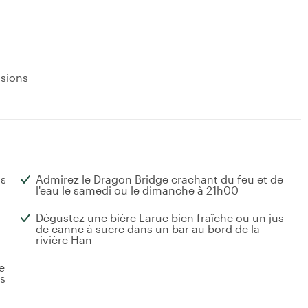
usions
us
Admirez le Dragon Bridge crachant du feu et de
l'eau le samedi ou le dimanche à 21h00
Dégustez une bière Larue bien fraîche ou un jus
de canne à sucre dans un bar au bord de la
rivière Han
e
ts