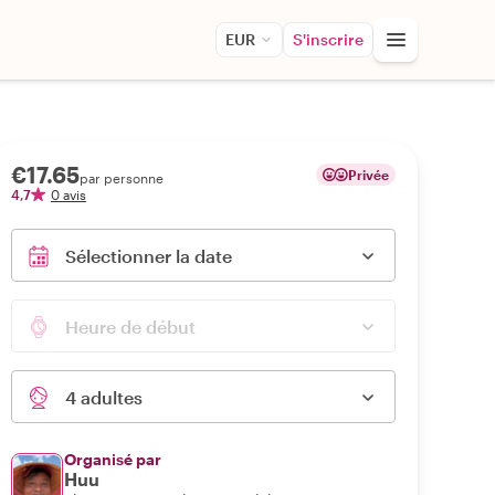
EUR
S'inscrire
€17.65
Privée
par personne
4,7
0 avis
Sélectionner la date
Heure de début
4 adultes
Organisé par
Huu