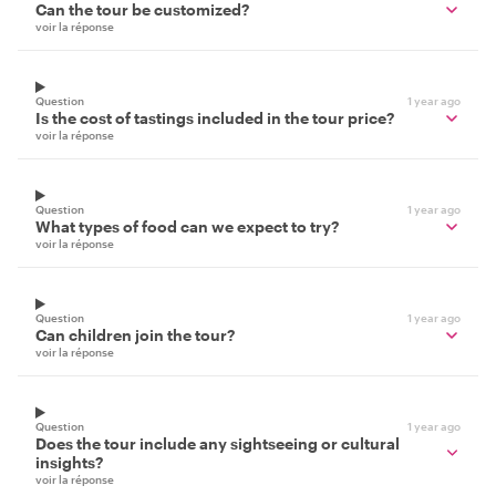
Can the tour be customized?
voir la réponse
Question
1 year ago
Is the cost of tastings included in the tour price?
voir la réponse
Question
1 year ago
What types of food can we expect to try?
voir la réponse
Question
1 year ago
Can children join the tour?
voir la réponse
Question
1 year ago
Does the tour include any sightseeing or cultural
insights?
voir la réponse