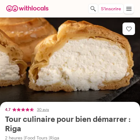
S'inscrire
4,7
30 avis
Tour culinaire pour bien démarrer :
Riga
2 heures
Food Tours
Riga