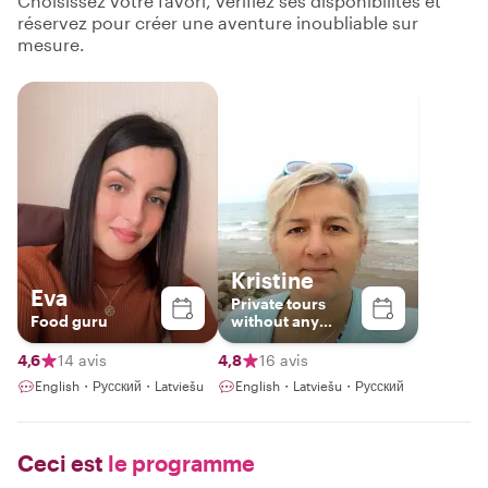
Choisissez votre favori, vérifiez ses disponibilités et
réservez pour créer une aventure inoubliable sur
mesure.
Kristine
Eva
Private tours
Food guru
without any
haste
4,6
14 avis
4,8
16 avis
English・Русский・Latviešu
English・Latviešu・Русский
Ceci est
le programme