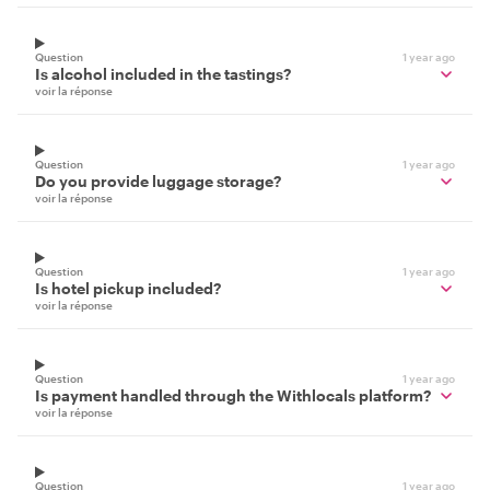
Question
1 year ago
Is alcohol included in the tastings?
voir la réponse
Question
1 year ago
Do you provide luggage storage?
voir la réponse
Question
1 year ago
Is hotel pickup included?
voir la réponse
Question
1 year ago
Is payment handled through the Withlocals platform?
voir la réponse
Question
1 year ago