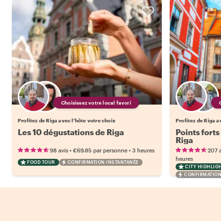
Choisissez votre local favori
Profitez de Riga avec l'hôte votre choix
Profitez de Riga a
Les 10 dégustations de Riga
Points forts
Riga
•
•
98 avis
€69.85
par personne
3 heures
207 a
heures
FOOD TOUR
CONFIRMATION INSTANTANÉE
CITY HIGHLIG
CONFIRMATION