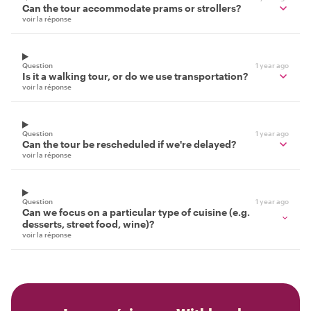
Can the tour accommodate prams or strollers?
voir la réponse
Question
1 year ago
Is it a walking tour, or do we use transportation?
voir la réponse
Question
1 year ago
Can the tour be rescheduled if we're delayed?
voir la réponse
Question
1 year ago
Can we focus on a particular type of cuisine (e.g.
desserts, street food, wine)?
voir la réponse