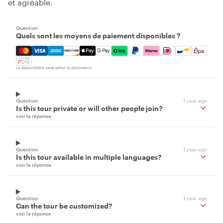
et agréable.
Question
Quels sont les moyens de paiement disponibles ?
Mastercard, Visa, Amex, Discover, Apple Pay, Google Pay
La disponibilité varie selon la destination
Question
1 year ago
Is this tour private or will other people join?
voir la réponse
Question
1 year ago
Is this tour available in multiple languages?
voir la réponse
Question
1 year ago
Can the tour be customized?
voir la réponse