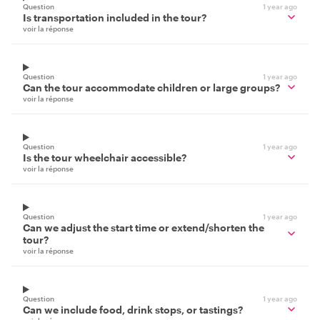
Question
1 year ago
Is transportation included in the tour?
voir la réponse
Question
1 year ago
Can the tour accommodate children or large groups?
voir la réponse
Question
1 year ago
Is the tour wheelchair accessible?
voir la réponse
Question
1 year ago
Can we adjust the start time or extend/shorten the
tour?
voir la réponse
Question
1 year ago
Can we include food, drink stops, or tastings?