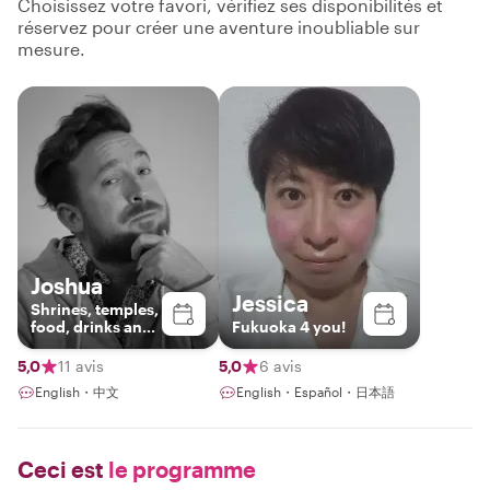
Choisissez votre favori, vérifiez ses disponibilités et
réservez pour créer une aventure inoubliable sur
mesure.
Joshua
Jessica
Shrines, temples,
food, drinks and
Fukuoka 4 you!
music!
5,0
11 avis
5,0
6 avis
English・中文
English・Español・日本語
Ceci est
le programme