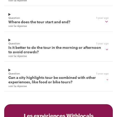
voir la réponse
Question
1 year ago
Where does the tour start and end?
voir la réponse
Question
1 year ago
Is it better to do the tour in the morning or afternoon
to avoid crowds?
voir la réponse
Question
1 year ago
Can a city highlights tour be combined with other
experiences, like food or bike tours?
voir la réponse
Les expériences Withlocals