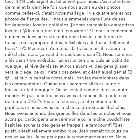
tout !!! 🥹) Cela signifiait tellement pour nous, c'est notre lune
de miel et la dernière fois que nous avons eu des photos
comme celles-ci, c'était notre mariage il y a quatre ans et nos
photos de fiançailles. Il nous a emmenés dans l'une de ses
boulangeries locales préférées (j'adore soutenir les entreprises
locales) 🥰 la nourriture était incroyable !!! Il nous a également
emmenés dans une autre entreprise locale, une ferme de
fraises, où ils préparent des milkshakes à la fraise, tellement
bons ?!! 😍 Mon mari n'aime pas la fraise mais il a adoré le
milkshake, donc ça veut dire quelque chose 🥰. Nous sommes
allés dans trois endroits, l'un est un temple, puis un point de
vue que j'ai rêvé de visiter et nous avons vu des gens glisser
vers la plage, ce qui n'était pas prévu et c'était aussi génial 🥰
😍. J'ai oublié certains noms mais Josh les mentionnera dans
les commentaires. Quand nous sommes allés au temple
Raizan, c'était magique. On se sentait comme dans un autre
monde. Et puis à la fin, nous avons été accueillis par le chat
du temple 😍🥲🥹. Toute la journée, j'ai été entourée de
papillons et nous avons eu la chance de voir des libellules.
Nous avons entendu des grenouilles dans les temples et nous
avons pu participer à une cérémonie où le moine bouddhiste
lisait les souhaits des gens et frappait le tambour 😍🥰 et
priait, c'était tellement symbolique. Josh prenait toujours de
nos nouvelles. Je ne peux pas le recommander assez. Nous