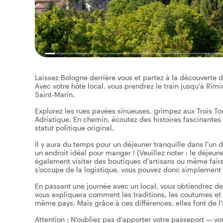
Laissez Bologne derrière vous et partez à la découverte 
Avec votre hôte local, vous prendrez le train jusqu'à Rimin
Saint-Marin.
Explorez les rues pavées sinueuses, grimpez aux Trois T
Adriatique. En chemin, écoutez des histoires fascinantes
statut politique original.
Il y aura du temps pour un déjeuner tranquille dans l'un
un endroit idéal pour manger ! (Veuillez noter : le déjeuner
également visiter des boutiques d'artisans ou même faire
s'occupe de la logistique, vous pouvez donc simplement p
En passant une journée avec un local, vous obtiendrez des
vous expliquera comment les traditions, les coutumes et l'h
même pays. Mais grâce à ces différences, elles font de l'I
Attention : N'oubliez pas d'apporter votre passeport — vou