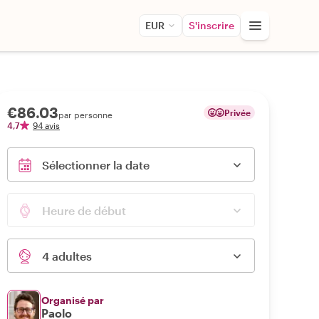
EUR
S'inscrire
€86.03
Privée
par personne
4,7
94 avis
Sélectionner la date
Heure de début
4 adultes
Organisé par
Paolo