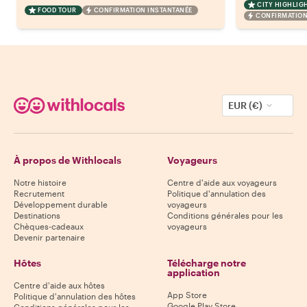
CITY HIGHLIG
FOOD TOUR
CONFIRMATION INSTANTANÉE
CONFIRMATION
EUR (€)
À propos de Withlocals
Voyageurs
Notre histoire
Centre d'aide aux voyageurs
Recrutement
Politique d'annulation des
Développement durable
voyageurs
Destinations
Conditions générales pour les
Chèques-cadeaux
voyageurs
Devenir partenaire
Hôtes
Télécharge notre
application
Centre d'aide aux hôtes
App Store
Politique d'annulation des hôtes
Google Play Store
Conditions générales pour les