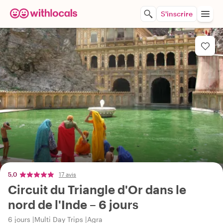
S'inscrire
5,0
17 avis
Circuit du Triangle d'Or dans le
nord de l'Inde – 6 jours
6 jours
Multi Day Trips
Agra