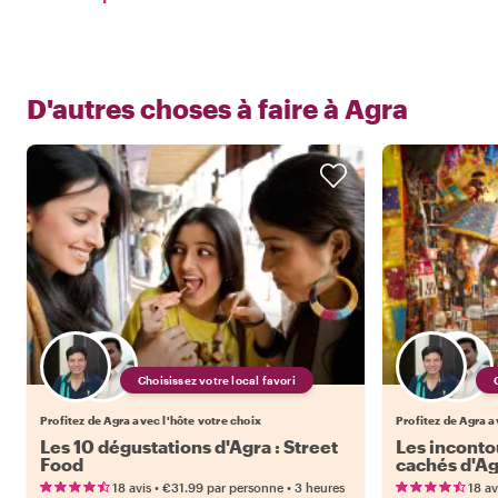
D'autres choses à faire à
Agra
Choisissez votre local favori
Profitez de Agra avec l'hôte votre choix
Profitez de Agra a
Les 10 dégustations d'Agra : Street
Les inconto
Food
cachés d'A
•
•
18 avis
€31.99
par personne
3 heures
18 av