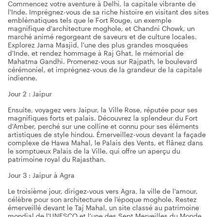
Commencez votre aventure à Delhi, la capitale vibrante de
l'Inde. Imprégnez-vous de sa riche histoire en visitant des sites
emblématiques tels que le Fort Rouge, un exemple
magnifique d'architecture moghole, et Chandni Chowk, un
marché animé regorgeant de saveurs et de culture locales.
Explorez Jama Masjid, l'une des plus grandes mosquées
d'Inde, et rendez hommage à Raj Ghat, le mémorial de
Mahatma Gandhi. Promenez-vous sur Rajpath, le boulevard
cérémoniel, et imprégnez-vous de la grandeur de la capitale
indienne.
Jour 2 : Jaipur
Ensuite, voyagez vers Jaipur, la Ville Rose, réputée pour ses
magnifiques forts et palais. Découvrez la splendeur du Fort
d'Amber, perché sur une colline et connu pour ses éléments
artistiques de style hindou. Émerveillez-vous devant la façade
complexe de Hawa Mahal, le Palais des Vents, et flânez dans
le somptueux Palais de la Ville, qui offre un aperçu du
patrimoine royal du Rajasthan.
Jour 3 : Jaipur à Agra
Le troisième jour, dirigez-vous vers Agra, la ville de l'amour,
célèbre pour son architecture de l'époque moghole. Restez
émerveillé devant le Taj Mahal, un site classé au patrimoine
mondial de l'UNESCO et l'une des Sept Merveilles du Monde,