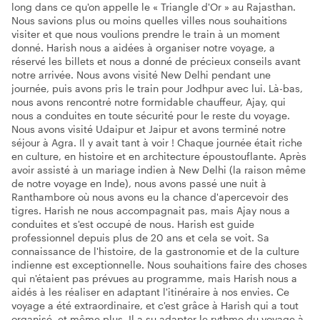
long dans ce qu'on appelle le « Triangle d'Or » au Rajasthan.
Nous savions plus ou moins quelles villes nous souhaitions
visiter et que nous voulions prendre le train à un moment
donné. Harish nous a aidées à organiser notre voyage, a
réservé les billets et nous a donné de précieux conseils avant
notre arrivée. Nous avons visité New Delhi pendant une
journée, puis avons pris le train pour Jodhpur avec lui. Là-bas,
nous avons rencontré notre formidable chauffeur, Ajay, qui
nous a conduites en toute sécurité pour le reste du voyage.
Nous avons visité Udaipur et Jaipur et avons terminé notre
séjour à Agra. Il y avait tant à voir ! Chaque journée était riche
en culture, en histoire et en architecture époustouflante. Après
avoir assisté à un mariage indien à New Delhi (la raison même
de notre voyage en Inde), nous avons passé une nuit à
Ranthambore où nous avons eu la chance d'apercevoir des
tigres. Harish ne nous accompagnait pas, mais Ajay nous a
conduites et s'est occupé de nous. Harish est guide
professionnel depuis plus de 20 ans et cela se voit. Sa
connaissance de l'histoire, de la gastronomie et de la culture
indienne est exceptionnelle. Nous souhaitions faire des choses
qui n'étaient pas prévues au programme, mais Harish nous a
aidés à les réaliser en adaptant l'itinéraire à nos envies. Ce
voyage a été extraordinaire, et c'est grâce à Harish qui a tout
organisé, et même plus. Il a su adapter le rythme du voyage à