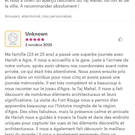
et nous a offert un aperçu fascinant du Taj Mahal, du fort et de
la ville. À recommander absolument !
Amusant, attentionné, très personnalisé.
Unknown
2 octobre 2025
Ma famille (23 et 25 ans) a passé une superbe journée avec
Harish à Agra. Il nous a accueillis à la gare, juste à l'arrivée de
notre voiture, après avoir obtenu nos coordonnées avant notre
arrivée, ce qui était très attentionné. Nous avons ensuite pris
place dans un minibus pour nous cinq et avons passé une
journée mémorable. Il est très compétent et a beaucoup à
nous raconter sur le joyau d'Agra, le Taj Mahal. Il nous a fait
découvrir de nombreux éléments architecturaux et leurs
significations. La visite du Fort Rouge nous a permis d'en
apprendre beaucoup sur l'histoire moghole de la région
d'Agra. Des sites fabuleux, mais la présence calme et amicale
de Harish nous a guidés à travers la foule et dans des endroits
uniques pour capturer les vues et les éléments décoratifs et
architecturaux. Il nous a également fait découvrir le meilleur
lassi du monde ! Il nous a également emmenés dans un