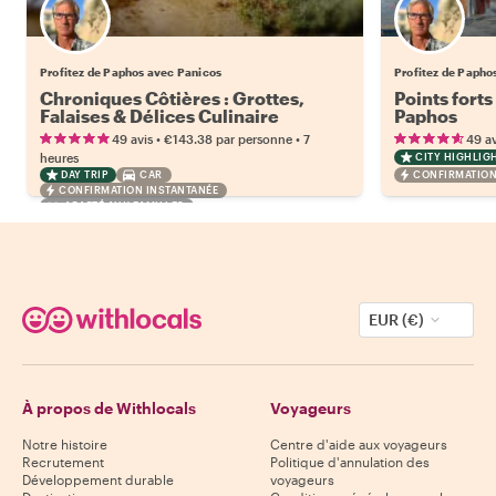
Profitez de Paphos avec Panicos
Profitez de Papho
Chroniques Côtières : Grottes,
Points forts
Falaises & Délices Culinaire
Paphos
•
•
49 avis
€143.38
par personne
7
49 av
heures
CITY HIGHLIG
DAY TRIP
CAR
CONFIRMATION
CONFIRMATION INSTANTANÉE
ADAPTÉ AUX FAMILLES
EUR (€)
À propos de Withlocals
Voyageurs
Notre histoire
Centre d'aide aux voyageurs
Recrutement
Politique d'annulation des
Développement durable
voyageurs