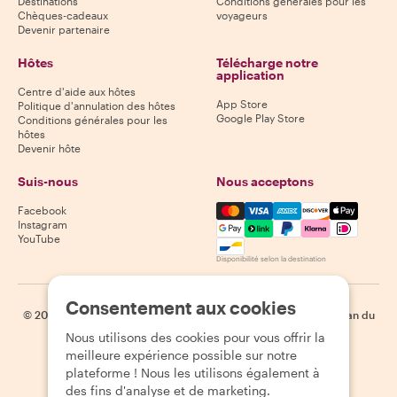
Destinations
Conditions générales pour les
Chèques-cadeaux
voyageurs
Devenir partenaire
Hôtes
Télécharge notre
application
Centre d'aide aux hôtes
App Store
Politique d'annulation des hôtes
Google Play Store
Conditions générales pour les
hôtes
Devenir hôte
Suis-nous
Nous acceptons
Mastercard, Visa, Amex, Di
Facebook
Instagram
YouTube
Disponibilité selon la destination
Consentement aux cookies
©
2026
Withlocals.com
|
Politique de confidentialité
|
Cookies
|
Plan du
site
Nous utilisons des cookies pour vous offrir la
meilleure expérience possible sur notre
plateforme ! Nous les utilisons également à
des fins d'analyse et de marketing.