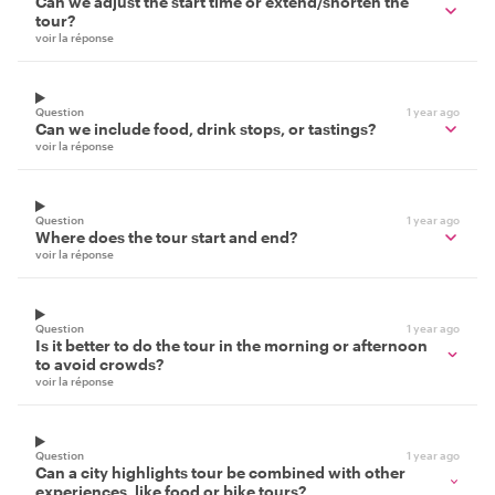
Can we adjust the start time or extend/shorten the
tour?
voir la réponse
Question
1 year ago
Can we include food, drink stops, or tastings?
voir la réponse
Question
1 year ago
Where does the tour start and end?
voir la réponse
Question
1 year ago
Is it better to do the tour in the morning or afternoon
to avoid crowds?
voir la réponse
Question
1 year ago
Can a city highlights tour be combined with other
experiences, like food or bike tours?