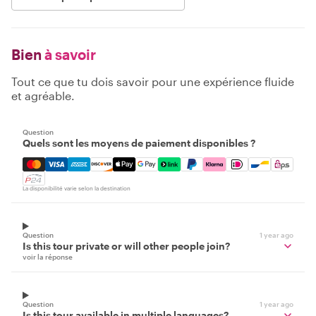
Bien
à savoir
Tout ce que tu dois savoir pour une expérience fluide
et agréable.
Question
Quels sont les moyens de paiement disponibles ?
Mastercard, Visa, Amex, Discover, Apple Pay, Google Pay
La disponibilité varie selon la destination
Question
1 year ago
Is this tour private or will other people join?
voir la réponse
Question
1 year ago
Is this tour available in multiple languages?