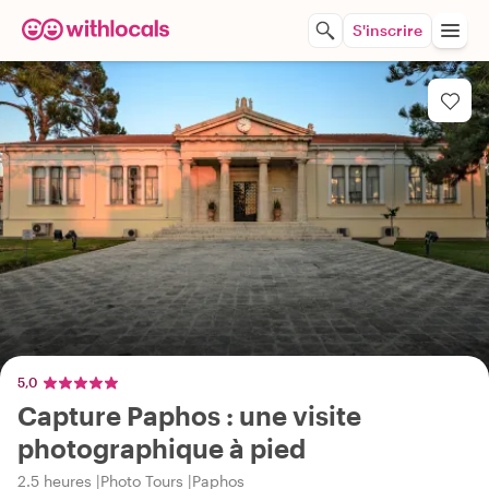
S'inscrire
5,0
Capture Paphos : une visite
photographique à pied
2.5 heures
Photo Tours
Paphos