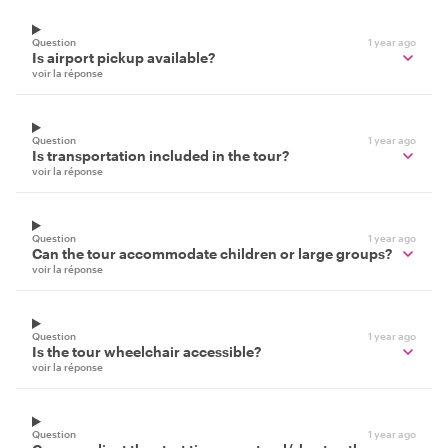
Question
1 year ago
Is airport pickup available?
voir la réponse
Question
1 year ago
Is transportation included in the tour?
voir la réponse
Question
1 year ago
Can the tour accommodate children or large groups?
voir la réponse
Question
1 year ago
Is the tour wheelchair accessible?
voir la réponse
Question
1 year ago