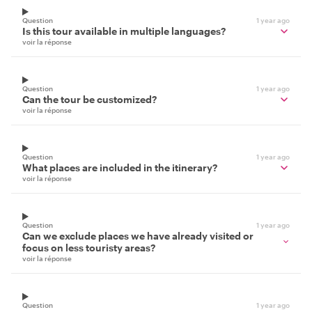
Question
1 year ago
Is this tour available in multiple languages?
voir la réponse
Question
1 year ago
Can the tour be customized?
voir la réponse
Question
1 year ago
What places are included in the itinerary?
voir la réponse
Question
1 year ago
Can we exclude places we have already visited or
focus on less touristy areas?
voir la réponse
Question
1 year ago