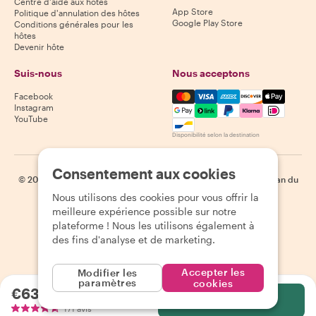
Centre d'aide aux hôtes
App Store
Politique d'annulation des hôtes
Google Play Store
Conditions générales pour les
hôtes
Devenir hôte
Suis-nous
Nous acceptons
Mastercard, Visa, Amex, Di
Facebook
Instagram
YouTube
Disponibilité selon la destination
Consentement aux cookies
©
2026
Withlocals.com
|
Politique de confidentialité
|
Cookies
|
Plan du
site
Nous utilisons des cookies pour vous offrir la
meilleure expérience possible sur notre
plateforme ! Nous les utilisons également à
des fins d'analyse et de marketing.
Accepter les
Modifier les
paramètres
cookies
€63.42
par personne
Sélectionnez
171 avis