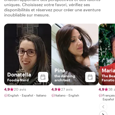
uniques. Choisissez votre favori, vérifiez ses
disponibilités et réservez pour créer une aventure
inoubliable sur mesure.
Pina
Maria
Donatella
the dancing
The Be
Foodie Nerd
architect
Fanatic
4,9
20 avis
4,9
27 avis
4,9
38 
English・Español・Italiano
Italiano・English
Françai
Español