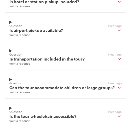
Is hotel or station pickup included?
voir la réponse
Question
1 year ago
Is airport pickup available?
voir la réponse
Question
1 year ago
Is transportation included in the tour?
voir la réponse
Question
1 year ago
Can the tour accommodate children or large groups?
voir la réponse
Question
1 year ago
Is the tour wheelchair accessible?
voir la réponse