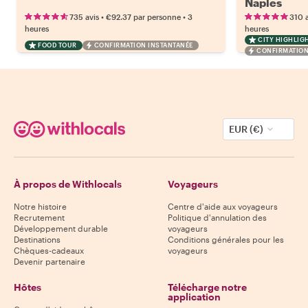
Naples
•
•
735 avis
€92.37
par personne
3
310 a
heures
heures
CITY HIGHLIG
FOOD TOUR
CONFIRMATION INSTANTANÉE
CONFIRMATION
EUR (€)
À propos de Withlocals
Voyageurs
Notre histoire
Centre d'aide aux voyageurs
Recrutement
Politique d'annulation des
Développement durable
voyageurs
Destinations
Conditions générales pour les
Chèques-cadeaux
voyageurs
Devenir partenaire
Hôtes
Télécharge notre
application