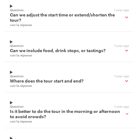
Question
1 year ago
Can we adjust the start time or extend/shorten the
tour?
voir la réponse
Question
1 year ago
Can we include food, drink stops, or tastings?
voir la réponse
Question
1 year ago
Where does the tour start and end?
voir la réponse
Question
1 year ago
Is it better to do the tour in the morning or afternoon
to avoid crowds?
voir la réponse