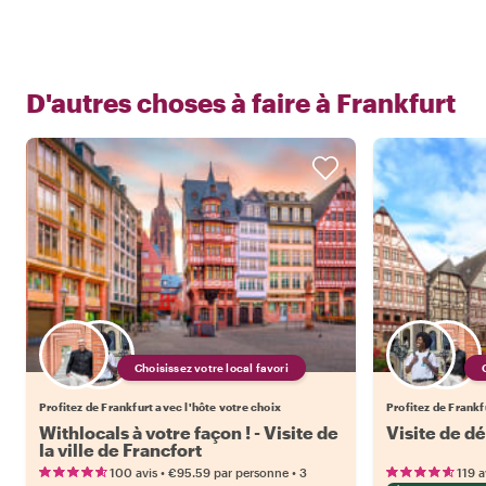
D'autres choses à faire à
Frankfurt
Choisissez votre local favori
Profitez de Frankfurt avec l'hôte votre choix
Profitez de Frankf
Withlocals à votre façon ! - Visite de
Visite de d
la ville de Francfort
•
•
100 avis
€95.59
par personne
3
119 a