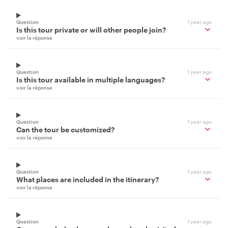
Question
1 year ago
Is this tour private or will other people join?
voir la réponse
Question
1 year ago
Is this tour available in multiple languages?
voir la réponse
Question
1 year ago
Can the tour be customized?
voir la réponse
Question
1 year ago
What places are included in the itinerary?
voir la réponse
Question
1 year ago