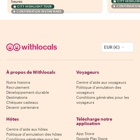
heures
CITY HIGHLIG
CONFIRMATION
CITY HIGHLIGHT TOUR
CONFIRMATION INSTANTANÉE
EUR (€)
À propos de Withlocals
Voyageurs
Notre histoire
Centre d'aide aux voyageurs
Recrutement
Politique d'annulation des
Développement durable
voyageurs
Destinations
Conditions générales pour les
Chèques-cadeaux
voyageurs
Devenir partenaire
Hôtes
Télécharge notre
application
Centre d'aide aux hôtes
App Store
Politique d'annulation des hôtes
Google Play Store
Conditions générales pour les