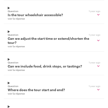
Question
1 year ago
Is the tour wheelchair accessible?
voir la réponse
Question
1 year ago
Can we adjust the start time or extend/shorten the
tour?
voir la réponse
Question
1 year ago
Can we include food, drink stops, or tastings?
voir la réponse
Question
1 year ago
Where does the tour start and end?
voir la réponse