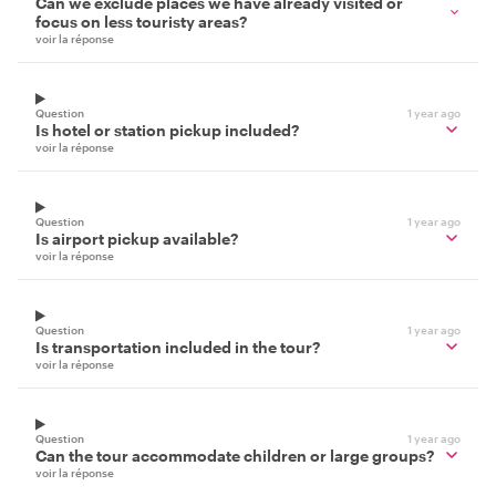
Can we exclude places we have already visited or
focus on less touristy areas?
voir la réponse
Question
1 year ago
Is hotel or station pickup included?
voir la réponse
Question
1 year ago
Is airport pickup available?
voir la réponse
Question
1 year ago
Is transportation included in the tour?
voir la réponse
Question
1 year ago
Can the tour accommodate children or large groups?
voir la réponse