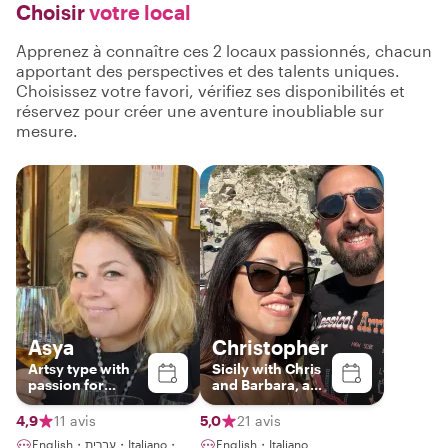
Choisir
votre local
Apprenez à connaître ces 2 locaux passionnés, chacun
apportant des perspectives et des talents uniques.
Choisissez votre favori, vérifiez ses disponibilités et
réservez pour créer une aventure inoubliable sur
mesure.
Asya
Christopher
Artsy type with
Sicily with Chris
passion for
and Barbara, a
history and food
real locals!
4,9
11 avis
5,0
21 avis
English・עברית・Italiano・
English・Italiano