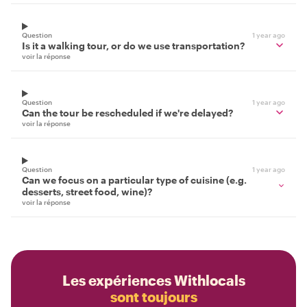
Question
1 year ago
Is it a walking tour, or do we use transportation?
voir la réponse
Question
1 year ago
Can the tour be rescheduled if we're delayed?
voir la réponse
Question
1 year ago
Can we focus on a particular type of cuisine (e.g.
desserts, street food, wine)?
voir la réponse
Les expériences Withlocals
sont toujours