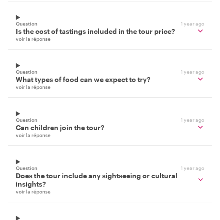
Question
1 year ago
Is the cost of tastings included in the tour price?
voir la réponse
Question
1 year ago
What types of food can we expect to try?
voir la réponse
Question
1 year ago
Can children join the tour?
voir la réponse
Question
1 year ago
Does the tour include any sightseeing or cultural
insights?
voir la réponse