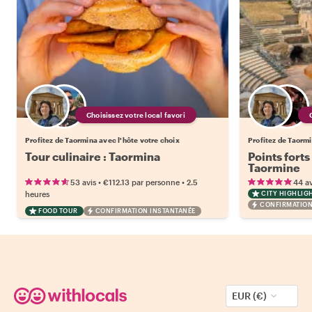
Choisissez votre local favori
Profitez de Taormina avec l'hôte votre choix
Profitez de Taormi
Tour culinaire : Taormina
Points forts
Taormine
•
•
53 avis
€112.13
par personne
2.5
44 av
heures
CITY HIGHLIG
CONFIRMATION
FOOD TOUR
CONFIRMATION INSTANTANÉE
EUR (€)