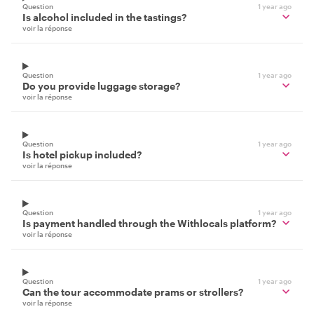
Question
1 year ago
Is alcohol included in the tastings?
voir la réponse
Question
1 year ago
Do you provide luggage storage?
voir la réponse
Question
1 year ago
Is hotel pickup included?
voir la réponse
Question
1 year ago
Is payment handled through the Withlocals platform?
voir la réponse
Question
1 year ago
Can the tour accommodate prams or strollers?
voir la réponse