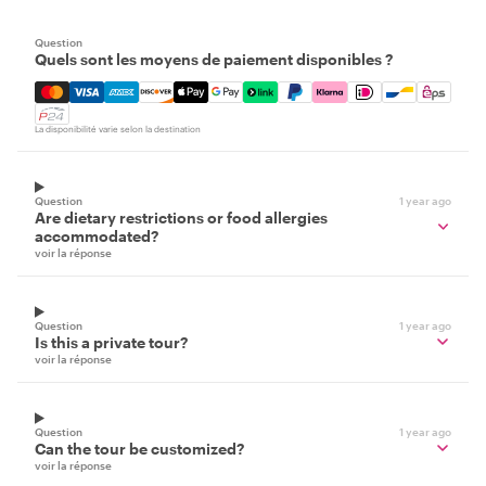
Question
Quels sont les moyens de paiement disponibles ?
Mastercard, Visa, Amex, Discover, Apple Pay, Google Pay
La disponibilité varie selon la destination
Question
1 year ago
Are dietary restrictions or food allergies
accommodated?
voir la réponse
Question
1 year ago
Is this a private tour?
voir la réponse
Question
1 year ago
Can the tour be customized?
voir la réponse