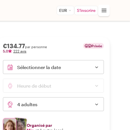
EUR
S'inscrire
€134.77
Privée
par personne
5,0
222 avis
Sélectionner la date
Heure de début
4 adultes
Organisé par