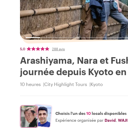
5,0
288 avis
Arashiyama, Nara et Fush
journée depuis Kyoto en 
10 heures
City Highlight Tours
Kyoto
Choisis l'un des
10
locals disponibles
Expérience organisée par
David
,
WAJ