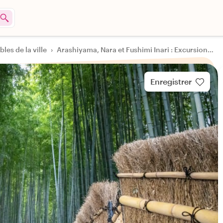
les de la ville
›
Arashiyama, Nara et Fushimi Inari : Excursion d'une journée depuis Kyoto en train
Enregistrer