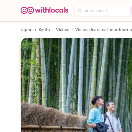
Où allez-vous ?
Japon
›
Kyoto
›
Visites
›
Visites des sites incontournab