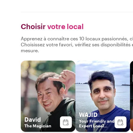
Choisir
votre local
Apprenez à connaître ces 10 locaux passionnés, c
Choisissez votre favori, vérifiez ses disponibilité
mesure.
WAJID
David
Your Friendly and
The Magician
Expert Local
Guide