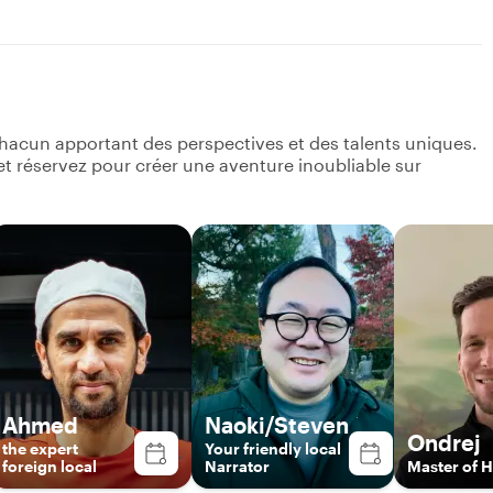
hacun apportant des perspectives et des talents uniques.
s et réservez pour créer une aventure inoubliable sur
Ahmed
Naoki/Steven
Ondrej
the expert
Your friendly local
foreign local
Narrator
Master of H