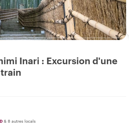
imi Inari : Excursion d'une
train
ID
&
8 autres locals