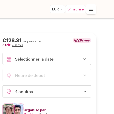
EUR
S'inscrire
€128.31
Privée
par personne
5,0
288 avis
Sélectionner la date
Heure de début
4 adultes
Organisé par