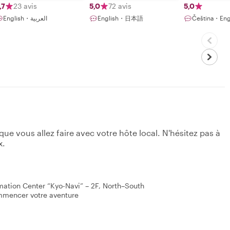
,7
23 avis
5,0
72 avis
5,0
English・العربية
English・日本語
Čeština・Eng
e vous allez faire avec votre hôte local. N'hésitez pas à
x.
mation Center “Kyo-Navi” – 2F, North–South
ommencer votre aventure