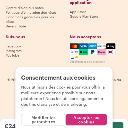
application
Centre d'aide aux hôtes
App Store
Politique d'annulation des hôtes
Google Play Store
Conditions générales pour les
hôtes
Devenir hôte
Suis-nous
Nous acceptons
Mastercard, Visa, Amex, Di
Facebook
Instagram
YouTube
Disponibilité selon la destination
Consentement aux cookies
©
2026
Withlocals.com
|
Politique de confidentialité
|
Cookies
|
Plan du
site
Nous utilisons des cookies pour vous offrir la
meilleure expérience possible sur notre
plateforme ! Nous les utilisons également à
des fins d'analyse et de marketing.
Accepter les
Modifier les
paramètres
cookies
€240.00
par personne