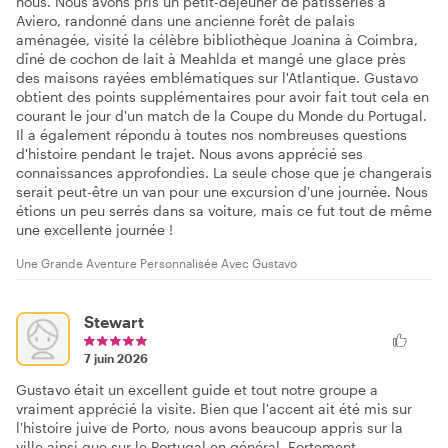
nous. Nous avons pris un petit-déjeuner de pâtisseries à
Aviero, randonné dans une ancienne forêt de palais
aménagée, visité la célèbre bibliothèque Joanina à Coimbra,
dîné de cochon de lait à Meahlda et mangé une glace près
des maisons rayées emblématiques sur l'Atlantique. Gustavo
obtient des points supplémentaires pour avoir fait tout cela en
courant le jour d'un match de la Coupe du Monde du Portugal.
Il a également répondu à toutes nos nombreuses questions
d'histoire pendant le trajet. Nous avons apprécié ses
connaissances approfondies. La seule chose que je changerais
serait peut-être un van pour une excursion d'une journée. Nous
étions un peu serrés dans sa voiture, mais ce fut tout de même
une excellente journée !
Une Grande Aventure Personnalisée Avec Gustavo
Stewart
7 juin 2026
Gustavo était un excellent guide et tout notre groupe a
vraiment apprécié la visite. Bien que l'accent ait été mis sur
l'histoire juive de Porto, nous avons beaucoup appris sur la
ville ainsi que sur le Portugal en général. Fortement