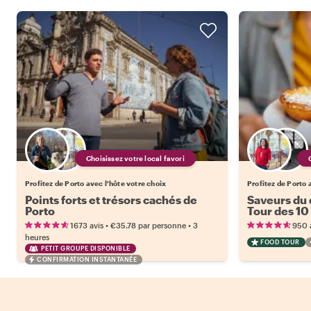
Choisissez votre local favori
Profitez de Porto avec l'hôte votre choix
Profitez de Porto 
Points forts et trésors cachés de
Saveurs du 
Porto
Tour des 10
•
•
1673 avis
€35.78
par personne
3
950 
heures
FOOD TOUR
PETIT GROUPE DISPONIBLE
CONFIRMATION INSTANTANÉE