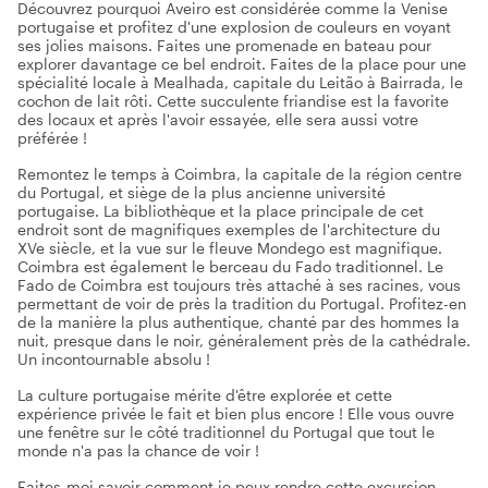
Découvrez pourquoi Aveiro est considérée comme la Venise
portugaise et profitez d'une explosion de couleurs en voyant
ses jolies maisons. Faites une promenade en bateau pour
explorer davantage ce bel endroit. Faites de la place pour une
spécialité locale à Mealhada, capitale du Leitão à Bairrada, le
cochon de lait rôti. Cette succulente friandise est la favorite
des locaux et après l'avoir essayée, elle sera aussi votre
préférée !
Remontez le temps à Coimbra, la capitale de la région centre
du Portugal, et siège de la plus ancienne université
portugaise. La bibliothèque et la place principale de cet
endroit sont de magnifiques exemples de l'architecture du
XVe siècle, et la vue sur le fleuve Mondego est magnifique.
Coimbra est également le berceau du Fado traditionnel. Le
Fado de Coimbra est toujours très attaché à ses racines, vous
permettant de voir de près la tradition du Portugal. Profitez-en
de la manière la plus authentique, chanté par des hommes la
nuit, presque dans le noir, généralement près de la cathédrale.
Un incontournable absolu !
La culture portugaise mérite d'être explorée et cette
expérience privée le fait et bien plus encore ! Elle vous ouvre
une fenêtre sur le côté traditionnel du Portugal que tout le
monde n'a pas la chance de voir !
Faites-moi savoir comment je peux rendre cette excursion