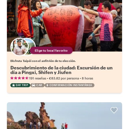
Elige tu local favorito
Disfruta Taipéi con el anfitrión de tu elección.
Descubrimiento de la ciudad: Excursión de un
día a Pingxi, Shifen y Jiufen
•
•
191 reseñas
€83.82
por persona
8 horas
DAY TRIP
CAR
CONFIRMACIÓN INSTANTÁNEA