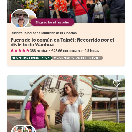
Elige tu local favorito
Disfruta Taipéi con el anfitrión de tu elección.
Fuera de lo común en Taipéi: Recorrido por el
distrito de Wanhua
•
•
388 reseñas
€23.66
por persona
2.5 horas
OFF THE BEATEN TRACK
CONFIRMACIÓN INSTANTÁNEA