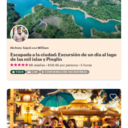
Disfruta Taipéi con William
Escapada a la ciudad: Excursión de un día al lago
de las mil islas y Pinglin
•
•
68 reseñas
€58.46
por persona
5 horas
TOUR
CAR
CONFIRMACIÓN INSTANTÁNEA