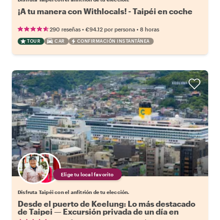
¡A tu manera con Withlocals! - Taipéi en coche
•
•
290 reseñas
€94.12
por persona
8 horas
TOUR
CAR
CONFIRMACIÓN INSTANTÁNEA
Elige tu local favorito
Disfruta Taipéi con el anfitrión de tu elección.
Desde el puerto de Keelung: Lo más destacado
de Taipei — Excursión privada de un día en
coche