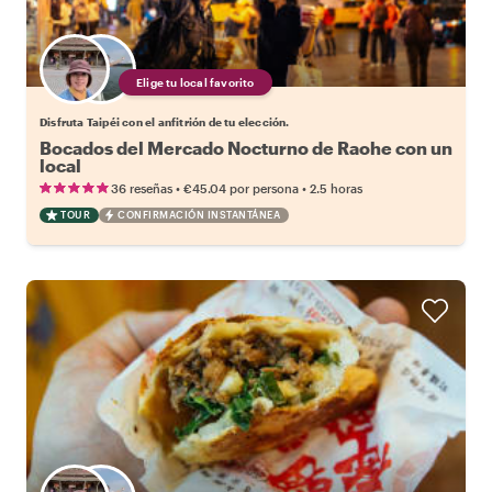
Elige tu local favorito
Disfruta Taipéi con el anfitrión de tu elección.
Bocados del Mercado Nocturno de Raohe con un
local
•
•
36 reseñas
€45.04
por persona
2.5 horas
TOUR
CONFIRMACIÓN INSTANTÁNEA