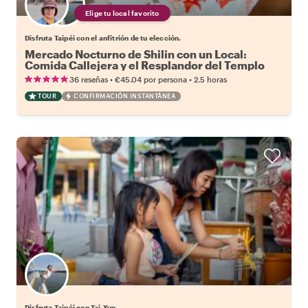
Elige tu local favorito
Disfruta Taipéi con el anfitrión de tu elección.
Mercado Nocturno de Shilin con un Local:
Comida Callejera y el Resplandor del Templo
•
•
36 reseñas
€45.04
por persona
2.5 horas
TOUR
CONFIRMACIÓN INSTANTÁNEA
Disfruta Taipéi con Tai-Yun