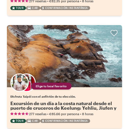
•
•
277 reseñas
€82.35
por persona
8 horas
TOUR
CAR
CONFIRMACIÓN INSTANTÁNEA
Elige tu local favorito
Disfruta Taipéi con el anfitrión de tu elección.
Excursión de un día a la costa natural desde el
puerto de cruceros de Keelung: Yehliu, Jiufen y
Shifen
•
•
277 reseñas
€85.66
por persona
8 horas
TOUR
CAR
CONFIRMACIÓN INSTANTÁNEA