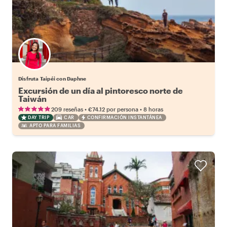
Disfruta Taipéi con Daphne
Excursión de un día al pintoresco norte de
Taiwán
•
•
209 reseñas
€74.12
por persona
8 horas
DAY TRIP
CAR
CONFIRMACIÓN INSTANTÁNEA
APTO PARA FAMILIAS