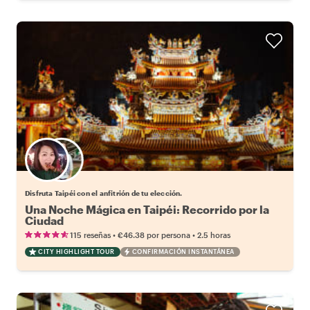
Elige tu local favorito
Disfruta Taipéi con el anfitrión de tu elección.
Una Noche Mágica en Taipéi: Recorrido por la
Ciudad
•
•
115 reseñas
€46.38
por persona
2.5 horas
CITY HIGHLIGHT TOUR
CONFIRMACIÓN INSTANTÁNEA