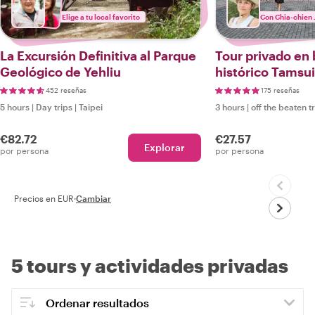
Elige a tu local favorito
Con Chia-chien 
La Excursión Definitiva al Parque
Tour privado en b
Geológico de Yehliu
histórico Tamsui
452 reseñas
175 reseñas
5 hours
|
Day trips
|
Taipei
3 hours
|
off the beaten t
€82.72
€27.57
Explorar
por persona
por persona
Precios en EUR
·
Cambiar
5 tours y actividades privadas