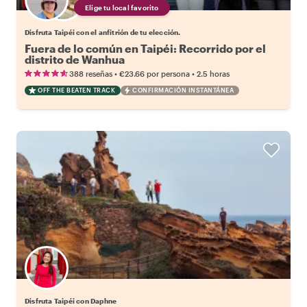
Elige tu local favorito
Disfruta Taipéi con el anfitrión de tu elección.
Fuera de lo común en Taipéi: Recorrido por el
distrito de Wanhua
•
•
388 reseñas
€23.66
por persona
2.5 horas
OFF THE BEATEN TRACK
CONFIRMACIÓN INSTANTÁNEA
Disfruta Taipéi con Daphne