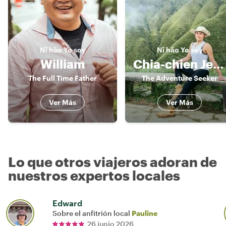
Nǐ hǎo
Yo soy
Nǐ hǎo
Yo soy
William
Chia-chien Jessica
The Full Time Father
The Adventure Seeker
Ver Más
Ver Más
Lo que otros viajeros adoran de
nuestros expertos locales
Edward
Sobre el anfitrión local
Pauline
26 junio 2026