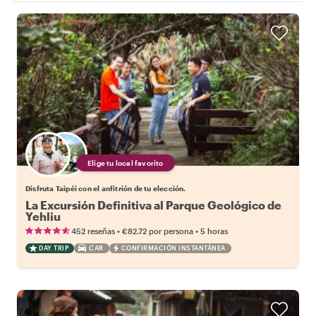
Elige tu local favorito
Disfruta Taipéi con el anfitrión de tu elección.
La Excursión Definitiva al Parque Geológico de
Yehliu
•
•
452 reseñas
€82.72
por persona
5 horas
DAY TRIP
CAR
CONFIRMACIÓN INSTANTÁNEA