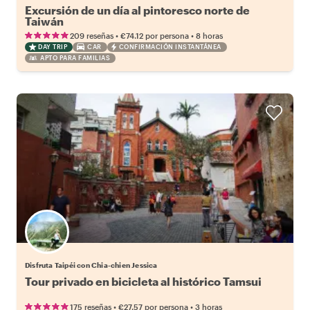
Excursión de un día al pintoresco norte de
Taiwán
•
•
209 reseñas
€74.12
por persona
8 horas
DAY TRIP
CAR
CONFIRMACIÓN INSTANTÁNEA
APTO PARA FAMILIAS
Disfruta Taipéi con Chia-chien Jessica
Tour privado en bicicleta al histórico Tamsui
•
•
175 reseñas
€27.57
por persona
3 horas