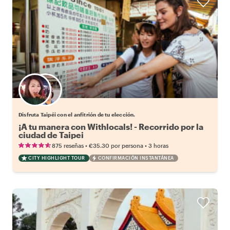
Elige tu local favorito
Disfruta Taipéi con el anfitrión de tu elección.
¡A tu manera con Withlocals! - Recorrido por la
ciudad de Taipei
•
•
875 reseñas
€35.30
por persona
3 horas
CITY HIGHLIGHT TOUR
CONFIRMACIÓN INSTANTÁNEA