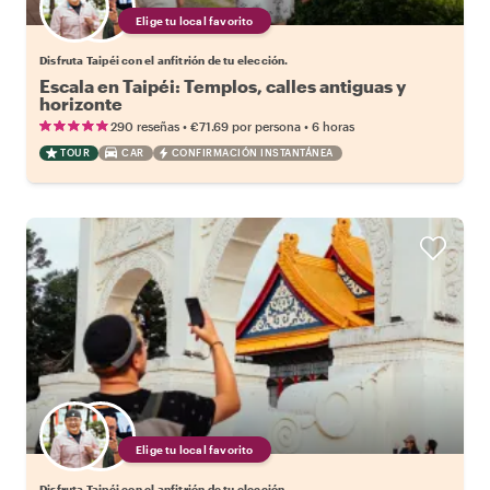
Elige tu local favorito
Disfruta Taipéi con el anfitrión de tu elección.
Escala en Taipéi: Templos, calles antiguas y
horizonte
•
•
290 reseñas
€71.69
por persona
6 horas
TOUR
CAR
CONFIRMACIÓN INSTANTÁNEA
Elige tu local favorito
Disfruta Taipéi con el anfitrión de tu elección.