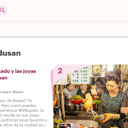
 Busan
2
ado y las joyas
san
s
t tours
|
Busan
ejor de Busan? Te
. Pero como puedes
eriencia Withlocals, la
 reside en sus joyas
 anfitrión local favorito y
a vibra de la ciudad en