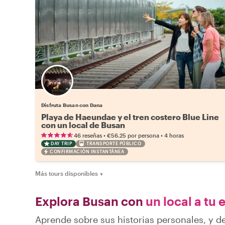
Disfruta Busan con Dana
Playa de Haeundae y el tren costero Blue Line
con un local de Busan
•
•
46 reseñas
€56.25
por persona
4 horas
DAY TRIP
TRANSPORTE PÚBLICO
CONFIRMACIÓN INSTANTÁNEA
Más tours disponibles
▼
Explora Busan con
un local a tu 
Aprende sobre sus historias personales, y 