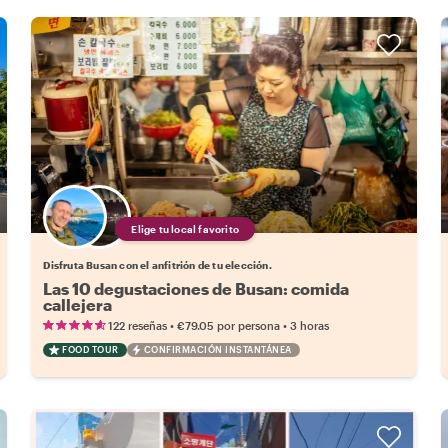
Elige tu local favorito
Disfruta Busan con el anfitrión de tu elección.
Las 10 degustaciones de Busan: comida
callejera
•
•
122 reseñas
€79.05
por persona
3 horas
FOOD TOUR
CONFIRMACIÓN INSTANTÁNEA