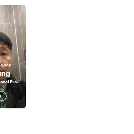
Yo soy
ung
The Fun Loving Local Escort
s