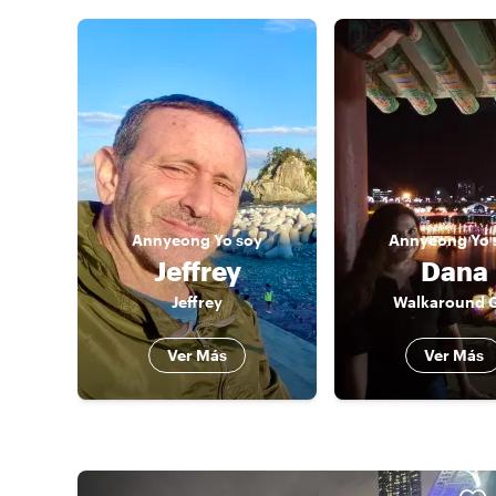
Annyeong
Yo soy
Annyeong
Yo 
Jeffrey
Dana
Jeffrey
Walkaround G
Ver Más
Ver Más