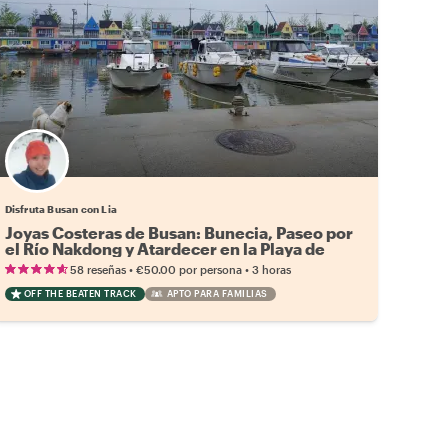
Disfruta Busan con Lia
Joyas Costeras de Busan: Bunecia, Paseo por
el Río Nakdong y Atardecer en la Playa de
Dadaepo
•
•
58 reseñas
€50.00
por persona
3 horas
OFF THE BEATEN TRACK
APTO PARA FAMILIAS