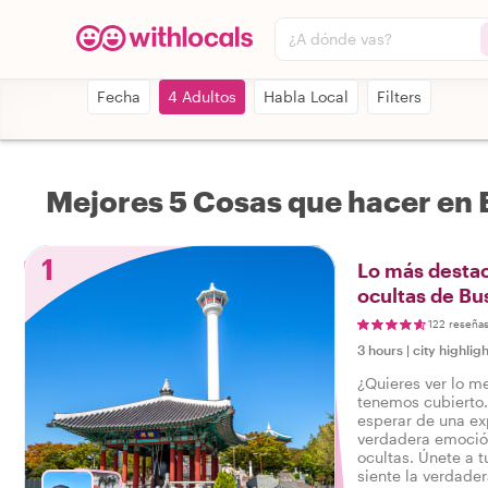
¿A dónde vas?
Fecha
4 Adultos
Habla Local
Filters
Mejores 5 Cosas que hacer en
1
Lo más destac
ocultas de Bu
122 reseña
3 hours
|
city highligh
¿Quieres ver lo m
tenemos cubierto
esperar de una exp
verdadera emoción
ocultas. Únete a tu
siente la verdader