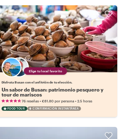
Elige tu local favorito
Disfruta Busan con el anfitrión de tu elección.
Un sabor de Busan: patrimonio pesquero y
tour de mariscos
•
•
76 reseñas
€81.80
por persona
2.5 horas
FOOD TOUR
CONFIRMACIÓN INSTANTÁNEA