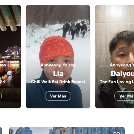
soy
Annyeong
Yo soy
Annyeong
Lia
Daiyo
irl
Chill Walk Eat Drink Repeat
Ver Más
Ver Má