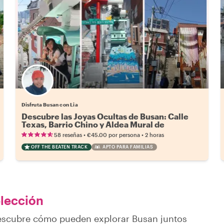
Disfruta Busan con Lia
Descubre las Joyas Ocultas de Busan: Calle
Texas, Barrio Chino y Aldea Mural de
Dakbatgol
•
•
58 reseñas
€45.00
por persona
2 horas
OFF THE BEATEN TRACK
APTO PARA FAMILIAS
elección
descubre cómo pueden explorar Busan juntos