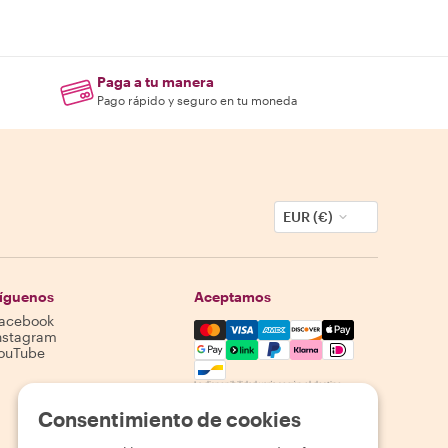
Paga a tu manera
Pago rápido y seguro en tu moneda
EUR (€)
íguenos
Aceptamos
acebook
Mastercard, Visa, Amex, Discover,
nstagram
ouTube
La disponibilidad varía según el destino
Consentimiento de cookies