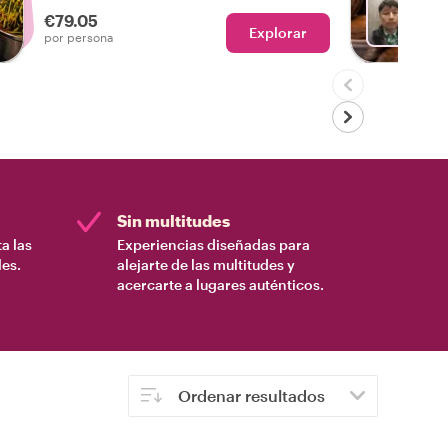
de lo dulce a lo salado, así como bebidas
€79.05
en un sabroso tour gastronómico por
Explorar
El
por persona
Busan.
Sin multitudes
a las
Experiencias diseñadas para
es.
alejarte de las multitudes y
acercarte a lugares auténticos.
Ordenar resultados