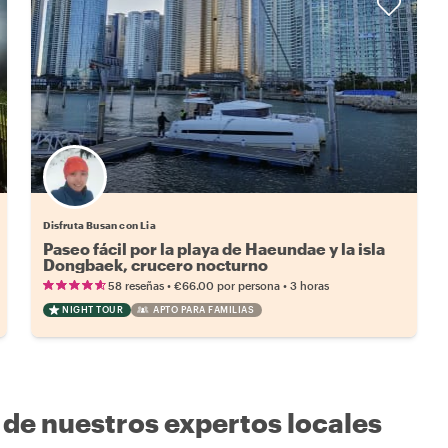
Disfruta Busan con Lia
Paseo fácil por la playa de Haeundae y la isla
Dongbaek, crucero nocturno
•
•
58 reseñas
€66.00
por persona
3 horas
NIGHT TOUR
APTO PARA FAMILIAS
 de nuestros expertos locales