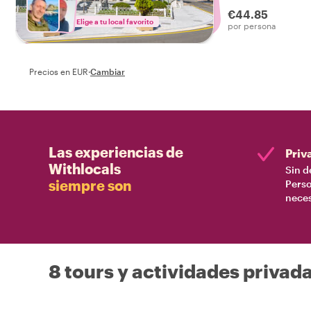
un tour que lo ti
€44.85
decir: ¡He experi
Elige a tu local favorito
por persona
Busan!
Precios en EUR
·
Cambiar
Las experiencias de
Priv
Withlocals
Sin d
siempre son
Perso
nece
8 tours y actividades privad