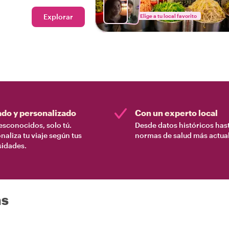
ene todo, para que puedas
mentado el verdadero
Explorar
Elige a tu local favorito
ado y personalizado
Con un experto local
esconocidos, solo tú.
Desde datos históricos hast
naliza tu viaje según tus
normas de salud más actual
sidades.
as