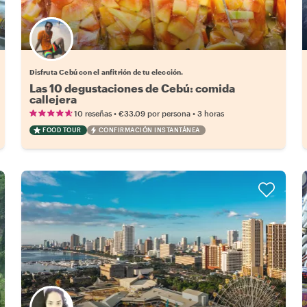
Elige tu local favorito
Disfruta Cebú con el anfitrión de tu elección.
Las 10 degustaciones de Cebú: comida
callejera
•
•
10 reseñas
€33.09
por persona
3 horas
FOOD TOUR
CONFIRMACIÓN INSTANTÁNEA