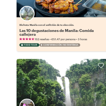
Elige tu local favorito
Disfruta Manila con el anfitrión de tu elección.
Las 10 degustaciones de Manila: Comida
callejera
•
•
152 reseñas
€51.47
por persona
3 horas
FOOD TOUR
CONFIRMACIÓN INSTANTÁNEA