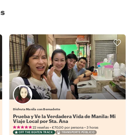
as
Disfruta Manila con Bernadette
Prueba y Ve la Verdadera Vida de Manila: Mi
Viaje Local por Sta. Ana
•
•
22 reseñas
€70.00
por persona
3 horas
OFF THE BEATEN TRACK
TRANSPORTE PÚBLICO