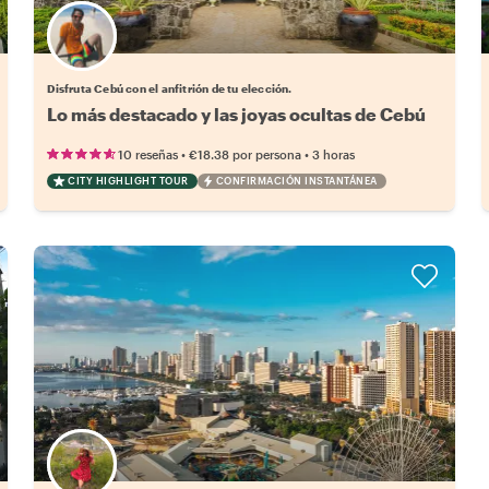
Elige tu local favorito
Disfruta Cebú con el anfitrión de tu elección.
Lo más destacado y las joyas ocultas de Cebú
•
•
10 reseñas
€18.38
por persona
3 horas
CITY HIGHLIGHT TOUR
CONFIRMACIÓN INSTANTÁNEA
Elige tu local favorito