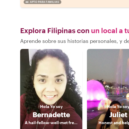
APTO PARA FAMILIAS
Explora Filipinas con
un local a t
Aprende sobre sus historias personales, y d
Hola
Yo soy
Hola
Yo so
Bernadette
Juliet
A hail-fellow-well-met freelance Tour Guide, a true blue of Manila
Honest and help