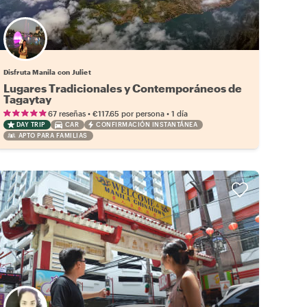
Disfruta Manila con Juliet
Lugares Tradicionales y Contemporáneos de
Tagaytay
•
•
67 reseñas
€117.65
por persona
1 día
DAY TRIP
CAR
CONFIRMACIÓN INSTANTÁNEA
APTO PARA FAMILIAS