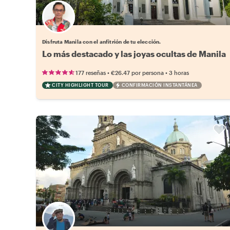
Elige tu local favorito
Disfruta Manila con el anfitrión de tu elección.
Lo más destacado y las joyas ocultas de Manila
•
•
177 reseñas
€26.47
por persona
3 horas
CITY HIGHLIGHT TOUR
CONFIRMACIÓN INSTANTÁNEA
Elige tu local favorito