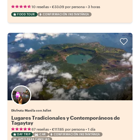
•
•
10 reseñas
€33.09
por persona
3 horas
FOOD TOUR
CONFIRMACIÓN INSTANTÁNEA
Disfruta Manila con Juliet
Lugares Tradicionales y Contemporáneos de
Tagaytay
•
•
67 reseñas
€117.65
por persona
1 día
DAY TRIP
CAR
CONFIRMACIÓN INSTANTÁNEA
APTO PARA FAMILIAS