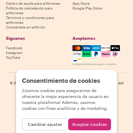
Centro de ayuda para anfitriones
App Store
Política de cancelación para
Google Play Store
anfitriones
Términos y condiciones para
anfitriones
Conviértete en anfitrión
Síguenos
Aceptamos
Mastercard, Visa, Amex, Di
Facebook
Instagram
YouTube
La disponibilidad varía según el destino
Consentimiento de cookies
©
2026
Withlocals.com
|
Política de privacidad
|
Cookies
|
Mapa del
sitio
¡Usamos cookies para asegurarnos de
ofrecerte la mejor experiencia de usuario en
nuestra plataforma! Además, usamos
cookies con fines analíticos y de marketing.
Cambiar ajustes
Aceptar cookies