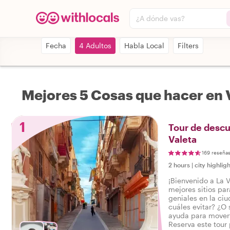
¿A dónde vas?
Fecha
4 Adultos
Habla Local
Filters
Mejores 5 Cosas que hacer en 
1
Tour de descu
Valeta
169 reseña
2 hours
|
city highligh
¡Bienvenido a La V
mejores sitios pa
geniales en la ciu
cuáles evitar? ¿O
ayuda para movert
Reserva este tour 