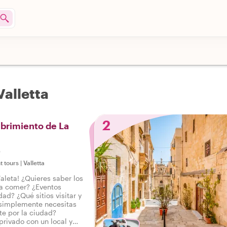
Valletta
2
brimiento de La
s
t tours
|
Valletta
aleta! ¿Quieres saber los
ra comer? ¿Eventos
dad? ¿Qué sitios visitar y
 simplemente necesitas
e por la ciudad?
privado con un local y