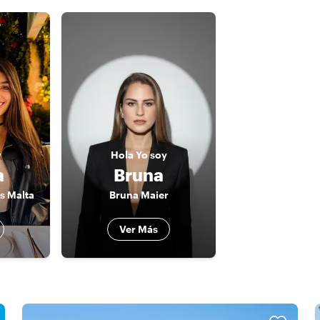
y
Hola
Yo soy
a
Bruna
s Malta
Bruna Maier
Ver Más