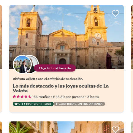
Elige tu local favorito
Disfruta Valletta con el anfitrión de tu elección.
Lo más destacado y las joyas ocultas de La
Valeta
•
•
166 reseñas
€45.59
por persona
3 horas
CITY HIGHLIGHT TOUR
CONFIRMACIÓN INSTANTÁNEA