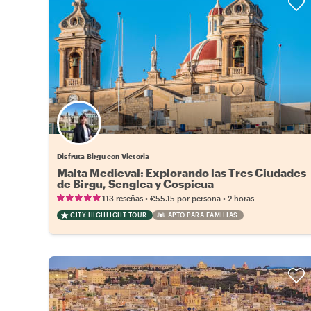
Disfruta Birgu con Victoria
Malta Medieval: Explorando las Tres Ciudades
de Birgu, Senglea y Cospicua
•
•
113 reseñas
€55.15
por persona
2 horas
CITY HIGHLIGHT TOUR
APTO PARA FAMILIAS