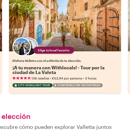
Elige tu local favorito
Disfruta Valletta con el anfitrión de tu elección.
¡A tu manera con Withlocals! - Tour por la
ciudad de La Valeta
•
•
136 reseñas
€52.94
por persona
3 horas
CITY HIGHLIGHT TOUR
CONFIRMACIÓN INSTANTÁNEA
u elección
escubre cómo pueden explorar Valletta juntos