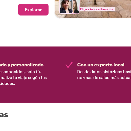
ión perfecta a La Valeta
iaje por la ciudad con
Explorar
Elige a tu local favorito
ado y personalizado
Con un experto local
esconocidos, solo tú.
Desde datos históricos hast
naliza tu viaje según tus
normas de salud más actual
sidades.
das