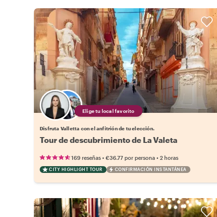
Elige tu local favorito
Disfruta Valletta con el anfitrión de tu elección.
Tour de descubrimiento de La Valeta
•
•
169 reseñas
€36.77
por persona
2 horas
CITY HIGHLIGHT TOUR
CONFIRMACIÓN INSTANTÁNEA