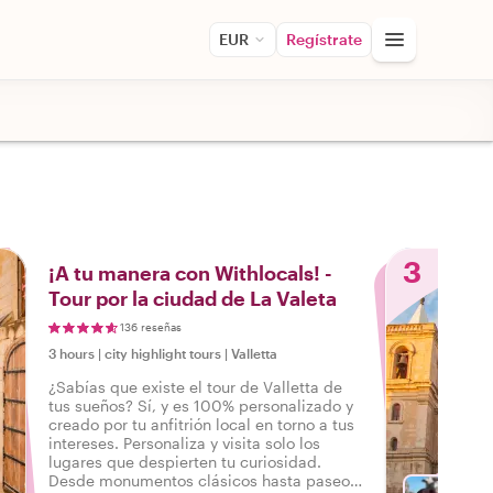
EUR
Regístrate
3
¡A tu manera con Withlocals! -
Tour por la ciudad de La Valeta
136 reseñas
3 hours
|
city highlight tours
|
Valletta
¿Sabías que existe el tour de Valletta de
tus sueños? Sí, y es 100% personalizado y
creado por tu anfitrión local en torno a tus
intereses. Personaliza y visita solo los
lugares que despierten tu curiosidad.
Desde monumentos clásicos hasta paseos