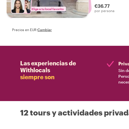
obtén la introducc
€36.77
para empezar tu v
Elige a tu local favorito
por persona
buen pie.
Precios en EUR
·
Cambiar
Las experiencias de
Priv
Withlocals
Sin d
siempre son
Perso
nece
12 tours y actividades priva