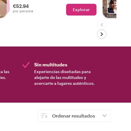
por el barrio, ¡tus deseos son órdenes!
€52.94
Explorar
El
por persona
Sin multitudes
a las
Experiencias diseñadas para
es.
alejarte de las multitudes y
acercarte a lugares auténticos.
Ordenar resultados