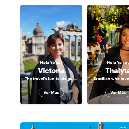
Hola
Yo soy
Hola
Yo so
Victoria
Thalyt
The travel's fun-tastic guide to exploring Malta!
Brazilian who love
Ver Más
Ver Más