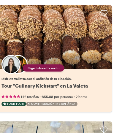
Elige tu local favorito
Disfruta Valletta con el anfitrión de tu elección.
Tour "Culinary Kickstart" en La Valeta
•
•
142 reseñas
€55.88
por persona
2 horas
FOOD TOUR
CONFIRMACIÓN INSTANTÁNEA