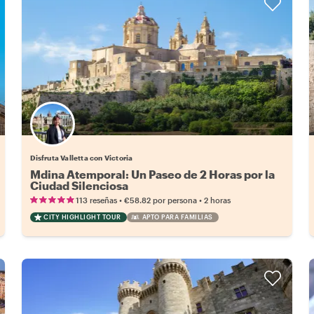
Disfruta Valletta con Victoria
Mdina Atemporal: Un Paseo de 2 Horas por la
Ciudad Silenciosa
•
•
113 reseñas
€58.82
por persona
2 horas
CITY HIGHLIGHT TOUR
APTO PARA FAMILIAS