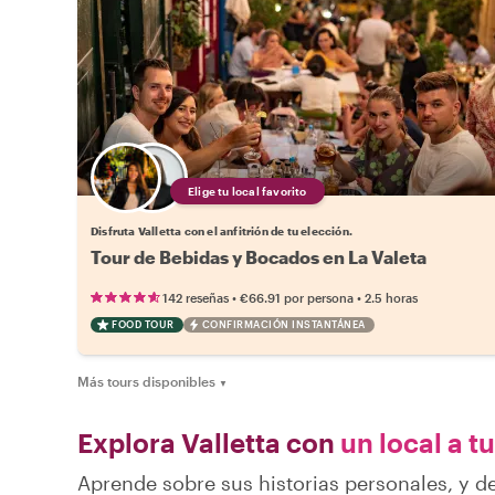
Elige tu local favorito
Disfruta Valletta con el anfitrión de tu elección.
Tour de Bebidas y Bocados en La Valeta
•
•
142 reseñas
€66.91
por persona
2.5 horas
FOOD TOUR
CONFIRMACIÓN INSTANTÁNEA
Más tours disponibles
▼
Explora Valletta con
un local a t
Aprende sobre sus historias personales, y d