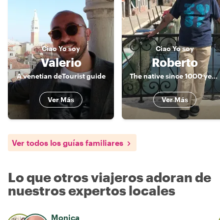
Ciao
Yo soy
Ciao
Yo soy
Valerio
Roberto
A venetian deTourist guide
The native since 1000 years
Ver Más
Ver Más
Ver todos los guías familiares
Lo que otros viajeros adoran de
nuestros expertos locales
Monica