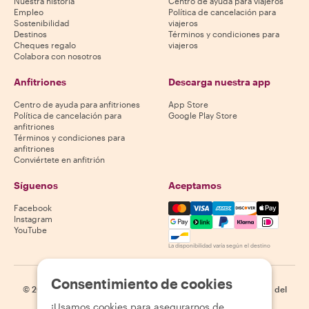
Nuestra historia
Centro de ayuda para viajeros
Empleo
Política de cancelación para
Sostenibilidad
viajeros
Destinos
Términos y condiciones para
Cheques regalo
viajeros
Colabora con nosotros
Anfitriones
Descarga nuestra app
Centro de ayuda para anfitriones
App Store
Política de cancelación para
Google Play Store
anfitriones
Términos y condiciones para
anfitriones
Conviértete en anfitrión
Síguenos
Aceptamos
Mastercard, Visa, Amex, Di
Facebook
Instagram
YouTube
La disponibilidad varía según el destino
Consentimiento de cookies
©
2026
Withlocals.com
|
Política de privacidad
|
Cookies
|
Mapa del
sitio
¡Usamos cookies para asegurarnos de