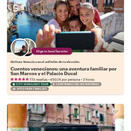
Elige tu local favorito
Disfruta Venecia con el anfitrión de tu elección.
Cuentos venecianos: una aventura familiar por
San Marcos y el Palacio Ducal
•
•
773 reseñas
€93.14
por persona
2 horas
CITY HIGHLIGHT TOUR
CONFIRMACIÓN INSTANTÁNEA
APTO PARA FAMILIAS