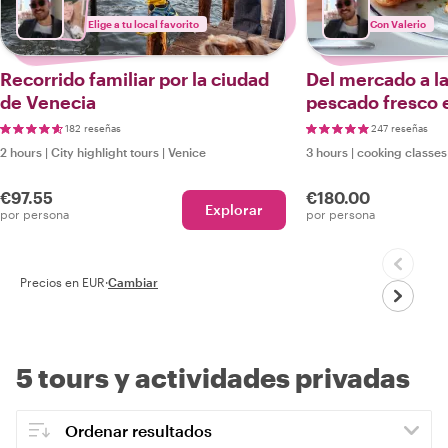
Elige a tu local favorito
Con Valerio
Recorrido familiar por la ciudad
Del mercado a l
de Venecia
pescado fresco
182 reseñas
247 reseñas
2 hours
|
City highlight tours
|
Venice
3 hours
|
cooking classes
€97.55
€180.00
Explorar
por persona
por persona
Precios en EUR
·
Cambiar
5 tours y actividades privadas