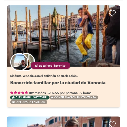
Elige tu local favorito
Disfruta Venecia con el anfitrión de tu elección.
Recorrido familiar por la ciudad de Venecia
•
•
182 reseñas
€97.55
por persona
2 horas
CITY HIGHLIGHT TOUR
CONFIRMACIÓN INSTANTÁNEA
APTO PARA FAMILIAS