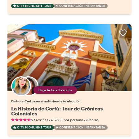
CITY HIGHLIGHT TOUR
CONFIRMACIÓN INSTANTÁNEA
Elige tu local favorito
Disfruta Corfu con el anfitrión de tu elección.
La Historia de Corfú: Tour de Crónicas
Coloniales
•
•
27 reseñas
€57.35
por persona
3 horas
CITY HIGHLIGHT TOUR
CONFIRMACIÓN INSTANTÁNEA