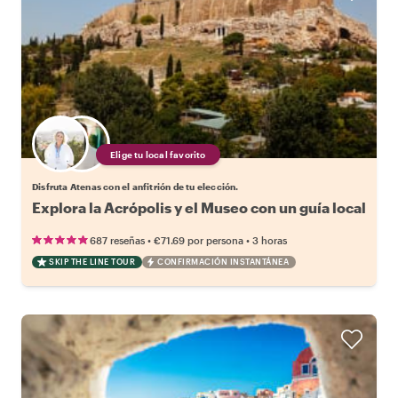
Elige tu local favorito
Disfruta Atenas con el anfitrión de tu elección.
Explora la Acrópolis y el Museo con un guía local
•
•
687 reseñas
€71.69
por persona
3 horas
SKIP THE LINE TOUR
CONFIRMACIÓN INSTANTÁNEA