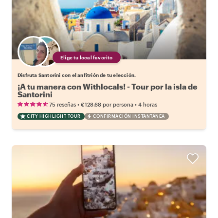
Elige tu local favorito
Disfruta Santorini con el anfitrión de tu elección.
¡A tu manera con Withlocals! - Tour por la isla de
Santorini
•
•
75 reseñas
€128.68
por persona
4 horas
CITY HIGHLIGHT TOUR
CONFIRMACIÓN INSTANTÁNEA