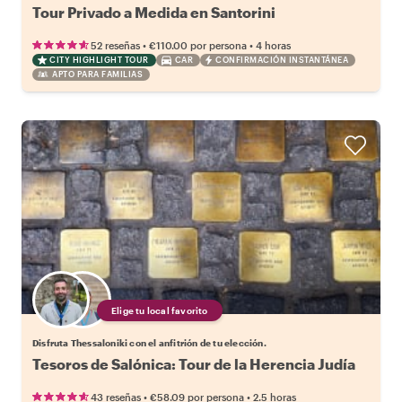
Tour Privado a Medida en Santorini
•
•
52 reseñas
€110.00
por persona
4 horas
CITY HIGHLIGHT TOUR
CAR
CONFIRMACIÓN INSTANTÁNEA
APTO PARA FAMILIAS
Elige tu local favorito
Disfruta Thessaloniki con el anfitrión de tu elección.
Tesoros de Salónica: Tour de la Herencia Judía
•
•
43 reseñas
€58.09
por persona
2.5 horas