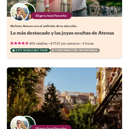
Elige tu local favorito
Disfruta Atenas con el anfitrión de tu elección.
Lo más destacado y las joyas ocultas de Atenas
•
•
405 reseñas
€77.57
por persona
3 horas
CITY HIGHLIGHT TOUR
CONFIRMACIÓN INSTANTÁNEA
Elige tu local favorito