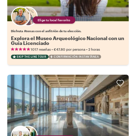
Elige tu local favorito
Disfruta Atenas con el anfitrión de tu elección.
Explora el Museo Arqueológico Nacional con un
Guía Licenciado
•
•
1017 reseñas
€47.80
por persona
2 horas
SKIP THE LINE TOUR
CONFIRMACIÓN INSTANTÁNEA