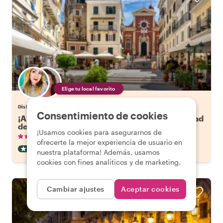
Elige tu local favorito
Disfruta Corfu con el anfitrión de tu elección.
Consentimiento de cookies
¡A tu manera con Withlocals! - Tour por la ciudad
de Corfú
¡Usamos cookies para asegurarnos de
•
•
27 reseñas
€73.53
por persona
3 horas
ofrecerte la mejor experiencia de usuario en
CITY HIGHLIGHT TOUR
CONFIRMACIÓN INSTANTÁNEA
nuestra plataforma! Además, usamos
cookies con fines analíticos y de marketing.
Cambiar ajustes
Aceptar cookies