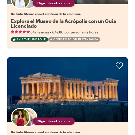
Elige tu local favorito
Disfruta Atenas con el anfitrión de tu elección.
Explora el Museo de la Acrópolis con un Guía
Licenciado
•
•
847 reseñas
€47.80
por persona
2 horas
SKIP THE LINE TOUR
CONFIRMACIÓN INSTANTÁNEA
Elige tu local favorito
Disfruta Atenas con el anfitrión de tu elección.