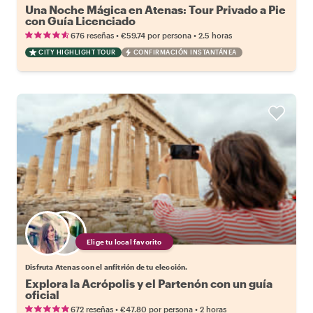
Una Noche Mágica en Atenas: Tour Privado a Pie
con Guía Licenciado
•
•
676 reseñas
€59.74
por persona
2.5 horas
CITY HIGHLIGHT TOUR
CONFIRMACIÓN INSTANTÁNEA
Elige tu local favorito
Disfruta Atenas con el anfitrión de tu elección.
Explora la Acrópolis y el Partenón con un guía
oficial
•
•
672 reseñas
€47.80
por persona
2 horas