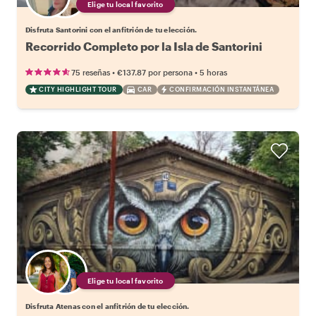
Elige tu local favorito
Disfruta Santorini con el anfitrión de tu elección.
Recorrido Completo por la Isla de Santorini
•
•
75 reseñas
€137.87
por persona
5 horas
CITY HIGHLIGHT TOUR
CAR
CONFIRMACIÓN INSTANTÁNEA
Elige tu local favorito
Disfruta Atenas con el anfitrión de tu elección.