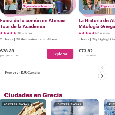
Elige a tu local favorito
Elige a tu l
Fuera de lo común en Atenas:
La Historia de A
Tour de la Academia
Mitología Grieg
602 reseñas
521 reseñas
2.5 hours
|
Off the beaten track
|
Athens
3 hours
|
City highlight t
€28.39
€73.82
Explorar
por persona
por persona
Precios en EUR
·
Cambiar
Ciudades en Grecia
85 EXPERIENCIAS
10 EXPERIENCIAS
12 