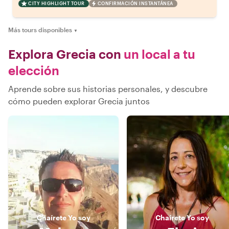
CITY HIGHLIGHT TOUR
CONFIRMACIÓN INSTANTÁNEA
Más tours disponibles
▼
Explora Grecia con
un local a tu
elección
Aprende sobre sus historias personales, y descubre
cómo pueden explorar Grecia juntos
Chaírete
Yo soy
Chaírete
Yo soy