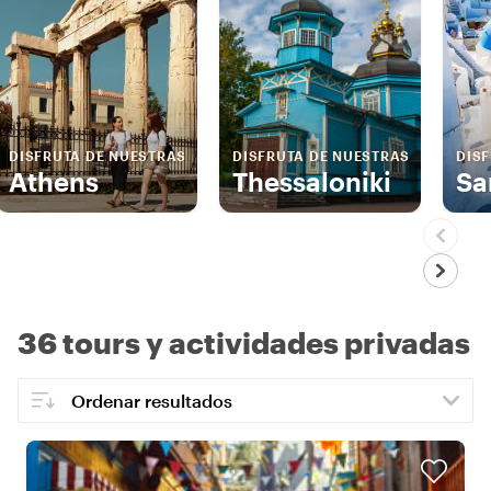
DISFRUTA DE NUESTRAS
DISFRUTA DE NUESTRAS
DIS
Athens
Thessaloniki
Sa
36 tours y actividades privadas