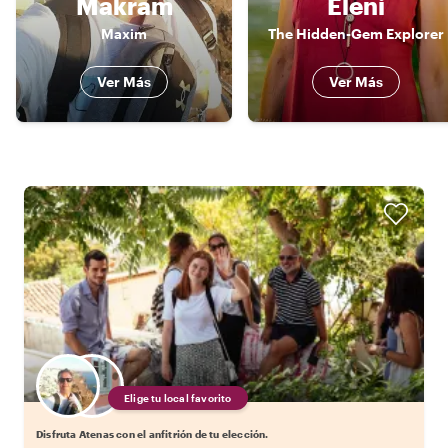
Makram
Eleni
Maxim
The Hidden-Gem Explorer
Ver Más
Ver Más
Elige tu local favorito
Disfruta Atenas con el anfitrión de tu elección.