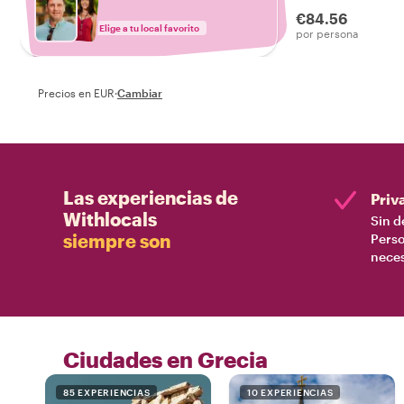
€84.56
Elige a tu local favorito
por persona
Precios en EUR
·
Cambiar
Las experiencias de
Priv
Withlocals
Sin d
siempre son
Perso
nece
Ciudades en Grecia
85 EXPERIENCIAS
10 EXPERIENCIAS