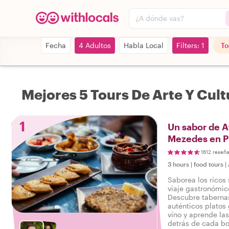
¿A dónde vas?
Fecha
4 Adultos
Habla Local
Filters: 1
To
Mejores 5 Tours De Arte Y Cult
1
Un sabor de A
Mezedes en P
1612 reseña
3 hours
|
food tours
|
Saborea los ricos
viaje gastronómic
Descubre tabernas
auténticos platos
vino y aprende las
detrás de cada b