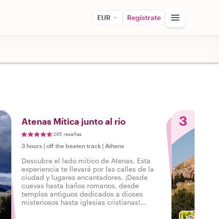
EUR
Regístrate
3
Atenas Mítica junto al río
265 reseñas
3 hours
|
off the beaten track
|
Athens
Descubre el lado mítico de Atenas. Esta
experiencia te llevará por las calles de la
ciudad y lugares encantadores. ¡Desde
cuevas hasta baños romanos, desde
templos antiguos dedicados a dioses
misteriosos hasta iglesias cristianas!
Prepárate para explorar y escuchar los
mejores mitos.