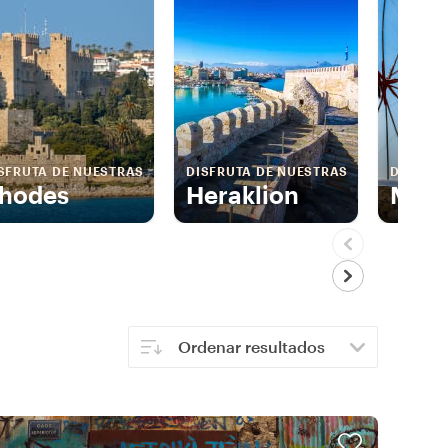
SFRUTA DE NUESTRAS
DISFRUTA DE NUESTRAS
DISFRUT
hodes
Heraklion
Myk
Ordenar resultados