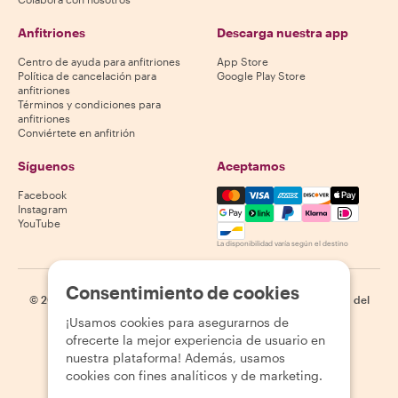
Anfitriones
Descarga nuestra app
Centro de ayuda para anfitriones
App Store
Política de cancelación para
Google Play Store
anfitriones
Términos y condiciones para
anfitriones
Conviértete en anfitrión
Síguenos
Aceptamos
Mastercard, Visa, Amex, Di
Facebook
Instagram
YouTube
La disponibilidad varía según el destino
Consentimiento de cookies
©
2026
Withlocals.com
|
Política de privacidad
|
Cookies
|
Mapa del
sitio
¡Usamos cookies para asegurarnos de
ofrecerte la mejor experiencia de usuario en
nuestra plataforma! Además, usamos
cookies con fines analíticos y de marketing.