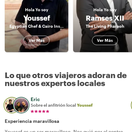
Hola
Yo soy
Hola
Yo soy
Youssef
Ramses XII
Egyptian Chef & Cairo Insider
The Living Pharaoh
Ver Más
Ver Más
Lo que otros viajeros adoran de
nuestros expertos locales
Eric
Sobre el anfitrión local
Youssef
Experiencia maravillosa
Youssef es un ser maravilloso. Nos guió por el centro