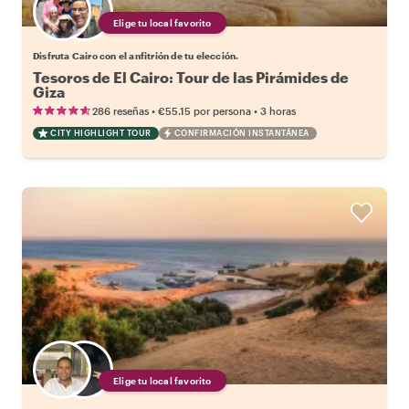
Elige tu local favorito
Disfruta Cairo con el anfitrión de tu elección.
Tesoros de El Cairo: Tour de las Pirámides de
Giza
•
•
286 reseñas
€55.15
por persona
3 horas
CITY HIGHLIGHT TOUR
CONFIRMACIÓN INSTANTÁNEA
Elige tu local favorito