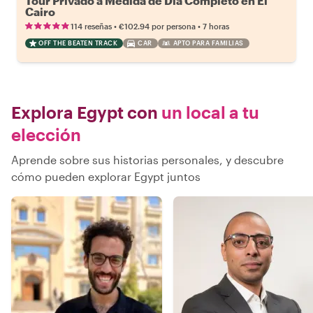
Tour Privado a Medida de Día Completo en El
Cairo
•
•
114 reseñas
€102.94
por persona
7 horas
OFF THE BEATEN TRACK
CAR
APTO PARA FAMILIAS
Explora Egypt con
un local a tu
elección
Aprende sobre sus historias personales, y descubre
cómo pueden explorar Egypt juntos