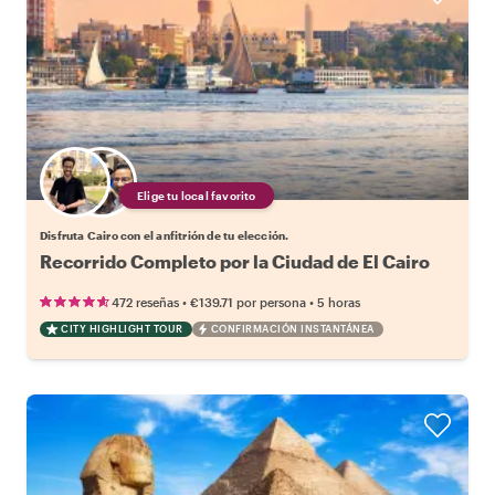
Elige tu local favorito
Disfruta Cairo con el anfitrión de tu elección.
Recorrido Completo por la Ciudad de El Cairo
•
•
472 reseñas
€139.71
por persona
5 horas
CITY HIGHLIGHT TOUR
CONFIRMACIÓN INSTANTÁNEA