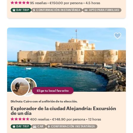
•
•
95 reseñas
€150.00
por persona
4.5 horas
DAY TRIP
CONFIRMACIÓN INSTANTÁNEA
APTO PARA FAMILIAS
Elige tu local favorito
Disfruta Cairo con el anfitrión de tu elección.
Explorador de la ciudad Alejandría: Excursión
de un día
•
•
400 reseñas
€148.90
por persona
12 horas
DAY TRIP
CAR
CONFIRMACIÓN INSTANTÁNEA