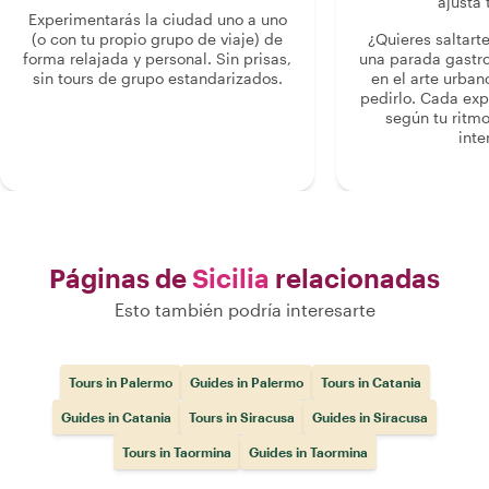
ajusta 
Experimentarás la ciudad uno a uno
(o con tu propio grupo de viaje) de
¿Quieres saltart
forma relajada y personal. Sin prisas,
una parada gastr
sin tours de grupo estandarizados.
en el arte urban
pedirlo. Cada ex
según tu ritmo
inte
Páginas de
Sicilia
relacionadas
Esto también podría interesarte
Tours in Palermo
Guides in Palermo
Tours in Catania
Guides in Catania
Tours in Siracusa
Guides in Siracusa
Tours in Taormina
Guides in Taormina