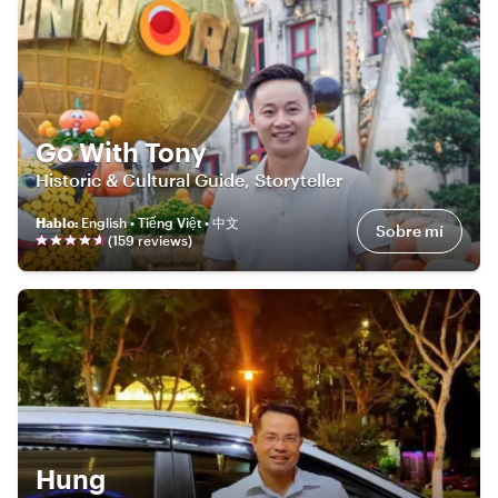
Go With Tony
Historic & Cultural Guide, Storyteller
Hablo
:
English • Tiếng Việt • 中文
Sobre mí
(
159
review
s
)
Hung