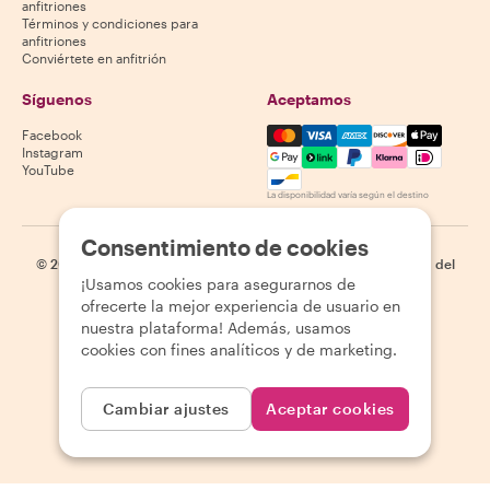
anfitriones
Términos y condiciones para
anfitriones
Conviértete en anfitrión
Síguenos
Aceptamos
Mastercard, Visa, Amex, Di
Facebook
Instagram
YouTube
La disponibilidad varía según el destino
Consentimiento de cookies
©
2026
Withlocals.com
|
Política de privacidad
|
Cookies
|
Mapa del
¡Usamos cookies para asegurarnos de
sitio
ofrecerte la mejor experiencia de usuario en
nuestra plataforma! Además, usamos
cookies con fines analíticos y de marketing.
Cambiar ajustes
Aceptar cookies