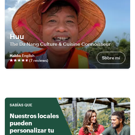
Huu
The Da Nang Culture & Cuisine Connoisseur
Hablo
:
English
Sobre mí
(
7
review
s
)
SABÍAS QUE
Nuestros locales
pueden
personalizar tu