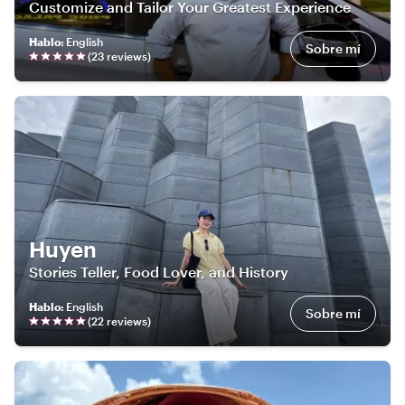
Customize and Tailor Your Greatest Experience
Hablo
:
English
Sobre mí
(
23
review
s
)
Huyen
Stories Teller, Food Lover, and History
Hablo
:
English
Sobre mí
(
22
review
s
)