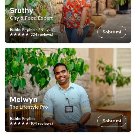
Sruthy
City & Food Expert
Hablo
:
English • हिन्दी • தமிழ்
Sobre mí
(
224
review
s
)
Melwyn
The Lifestyle Pro
Hablo
:
English
Sobre mí
(
104
review
s
)