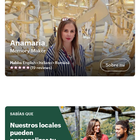
Anamaria
Memory Maker
Hablo
:
English • Italiano • Română
Sobre mí
(
19
review
s
)
SABÍAS QUE
Nuestros locales
pueden