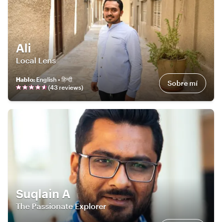
Ali
Local Lens
Hablo
:
English • हिन्दी
Sobre mí
(
43
review
s
)
Suqlain A
The Passionate Explorer