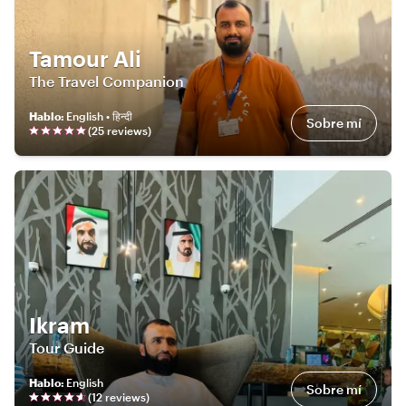
Tamour Ali
The Travel Companion
Hablo
:
English • हिन्दी
Sobre mí
(
25
review
s
)
Ikram
Tour Guide
Hablo
:
English
Sobre mí
(
12
review
s
)