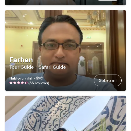
Farhan
Tour Guide + Safari Guide
Hablo
:
English • हिन्दी
Sobre mí
(
56
review
s
)