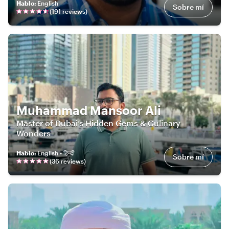
Hablo
:
English
Sobre mí
(
191
review
s
)
Muhammad Mansoor Ali
Master of Dubai’s Hidden Gems & Culinary
Wonders
Hablo
:
English • हिन्दी
Sobre mí
(
36
review
s
)