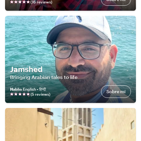
(
16
review
s
)
Jamshed
Bringing Arabian tales to life
Hablo
:
English • हिन्दी
Sobre mí
(
5
review
s
)