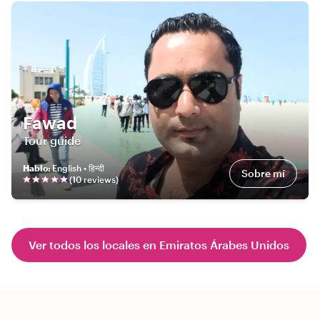
Fawad
Tour guide
Hablo
:
English • हिन्दी
Sobre mí
(
10
review
s
)
Ver todos los locales en Emiratos Árabes Unidos