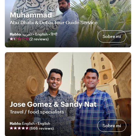
Muhammad
Abu Dhabi & Dubai Tour Guide Service
Hablo
:
العربية • English • हिन्दी
Sobre mí
(
2
review
s
)
Jose Gomez & Sandy Nat
Travel / food specialists
Hablo
:
English • English
Sobre mí
(
666
review
s
)