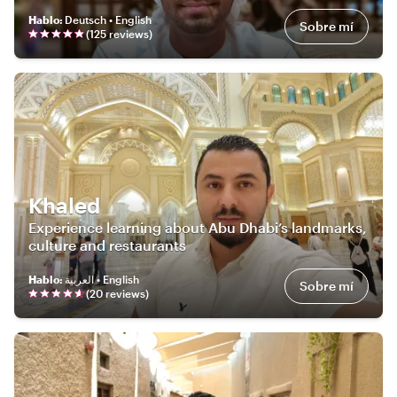
Hablo
:
Deutsch • English
Sobre mí
(
125
review
s
)
Khaled
Experience learning about Abu Dhabi’s landmarks,
culture and restaurants
Hablo
:
العربية • English
Sobre mí
(
20
review
s
)