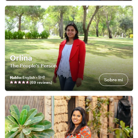
Orlina
The People's Person
Hablo
:
English • हिन्दी
Sobre mí
(
69
review
s
)