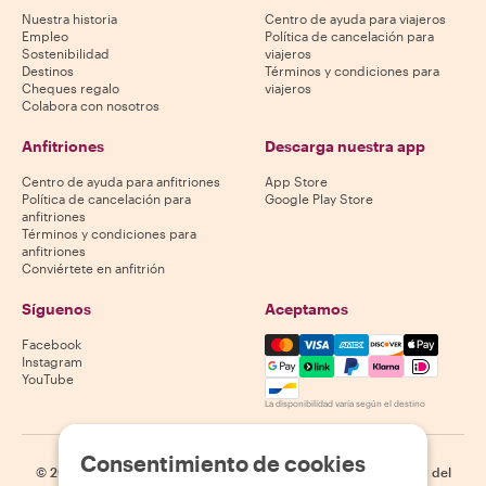
Nuestra historia
Centro de ayuda para viajeros
Empleo
Política de cancelación para
Sostenibilidad
viajeros
Destinos
Términos y condiciones para
Cheques regalo
viajeros
Colabora con nosotros
Anfitriones
Descarga nuestra app
Centro de ayuda para anfitriones
App Store
Política de cancelación para
Google Play Store
anfitriones
Términos y condiciones para
anfitriones
Conviértete en anfitrión
Síguenos
Aceptamos
Mastercard, Visa, Amex, Di
Facebook
Instagram
YouTube
La disponibilidad varía según el destino
Consentimiento de cookies
©
2026
Withlocals.com
|
Política de privacidad
|
Cookies
|
Mapa del