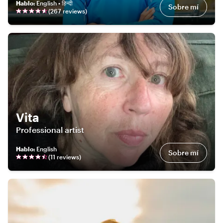
Hablo
:
English • हिन्दी
Sobre mí
(
267
review
s
)
Vita
Professional artist
Hablo
:
English
Sobre mí
(
11
review
s
)