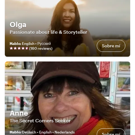
Olga
Passionate about life & Storyteller
Hablo
:
English • Русский
Sobre mí
(
160
review
s
)
Anne
The Secret Corners Seeker
Hablo
:
Deutsch • English • Nederlands
Sobre mí