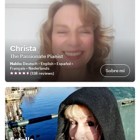
Christa
The Passionate Pianist
Hablo
:
Deutsch • English • Español •
Français • Nederlands
Sobre mí
(
138
review
s
)
Estella