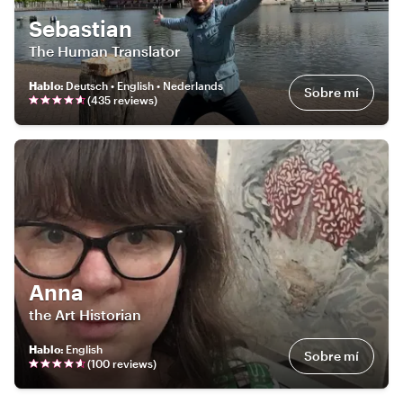
Sebastian
The Human Translator
Hablo
:
Deutsch • English • Nederlands
Sobre mí
(
435
review
s
)
Anna
the Art Historian
Hablo
:
English
Sobre mí
(
100
review
s
)