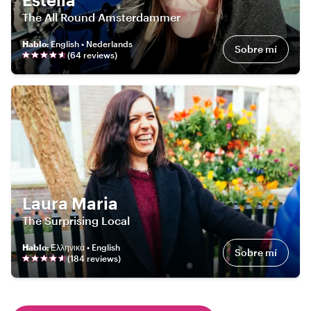
The All Round Amsterdammer
Hablo
:
English • Nederlands
Sobre mí
(
64
review
s
)
Laura Maria
The Surprising Local
Hablo
:
Ελληνικά • English
Sobre mí
(
184
review
s
)