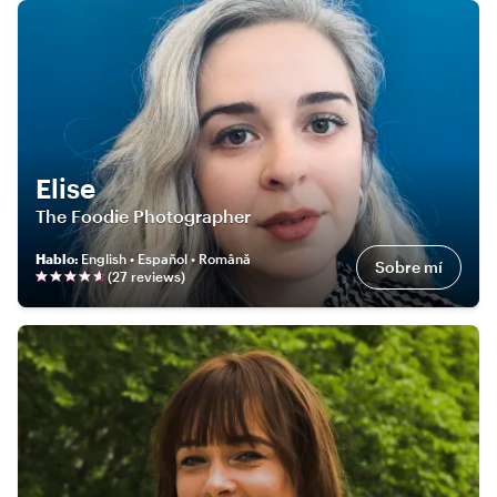
Elise
The Foodie Photographer
Hablo
:
English • Español • Română
Sobre mí
(
27
review
s
)