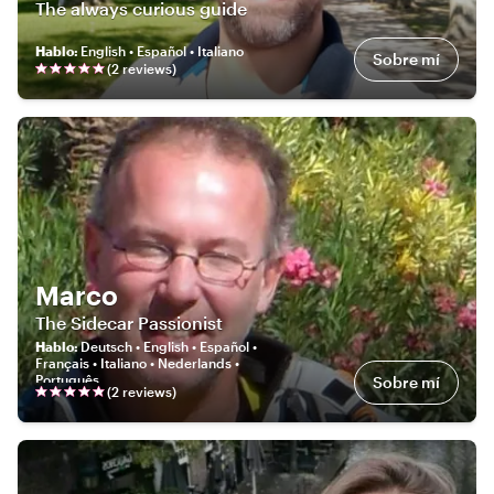
The always curious guide
Hablo
:
English • Español • Italiano
Sobre mí
(
2
review
s
)
Marco
The Sidecar Passionist
Hablo
:
Deutsch • English • Español •
Français • Italiano • Nederlands •
Português
Sobre mí
(
2
review
s
)