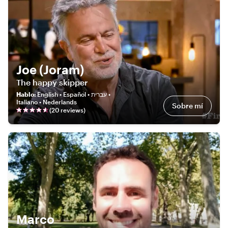
Joe (Joram)
The happy skipper
Hablo
:
English • Español • עברית •
Italiano • Nederlands
Sobre mí
(
20
review
s
)
Marco