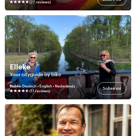
(
27
review
s
)
Elleke
Your cityguide by bike
Hablo
:
Deutsch • English • Nederlands
Sobre mí
(
17
review
s
)