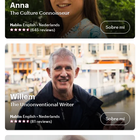
Anna
The Culture Connoisseur
Hablo
:
English • Nederlands
Sobre mí
(
645
review
s
)
Willem
The Unconventional Writer
Hablo
:
English • Nederlands
Sobre mí
(
81
review
s
)