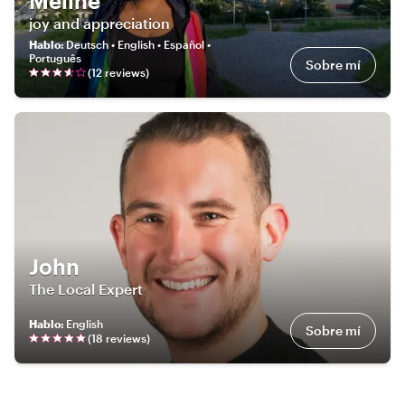
Meline
joy and appreciation
Hablo
:
Deutsch • English • Español •
Português
Sobre mí
(
12
review
s
)
John
The Local Expert
Hablo
:
English
Sobre mí
(
18
review
s
)