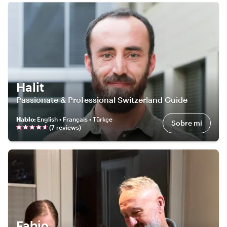
Halit
Passionate & Professional Switzerland Guide
Hablo
:
English • Français • Türkçe
Sobre mí
(
7
review
s
)
Fabio