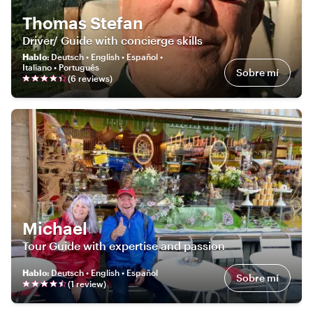
Thomas Stefan
Driver/ Guide with concierge skills
Hablo
:
Deutsch • English • Español •
Italiano • Português
Sobre mí
(
6
review
s
)
Michael
Tour Guide with expertise and passion
Hablo
:
Deutsch • English • Español
Sobre mí
(
1
review
)