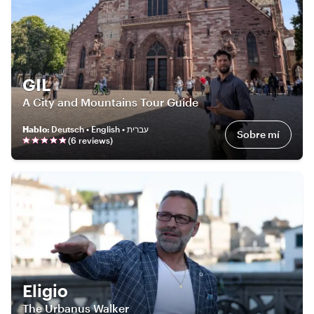
GIL
A City and Mountains Tour Guide
Hablo
:
Deutsch • English • עברית
Sobre mí
(
6
review
s
)
Eligio
The Urbanus Walker