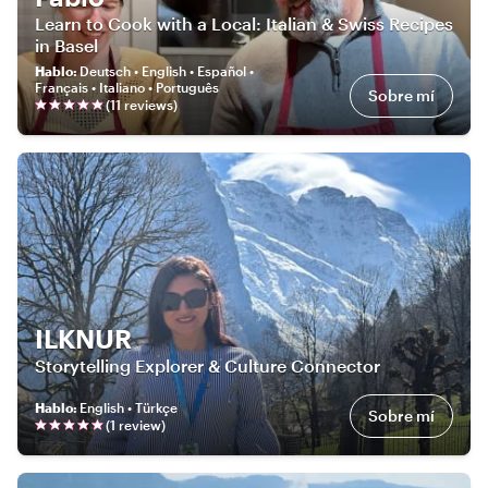
Learn to Cook with a Local: Italian & Swiss Recipes
in Basel
Hablo
:
Deutsch • English • Español •
Français • Italiano • Português
Sobre mí
(
11
review
s
)
ILKNUR
Storytelling Explorer & Culture Connector
Hablo
:
English • Türkçe
Sobre mí
(
1
review
)