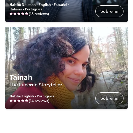
Hablo
:
Deutsch • English • Español •
Italiano • Português
Sobre mí
(
15
review
s
)
Tainah
The Lucerne Storyteller
Hablo
:
English • Português
Sobre mí
(
14
review
s
)