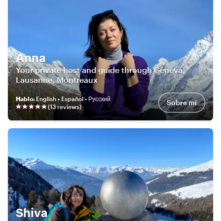
Anna
Your private host and guide through Geneva,
Lausanne, Montreaux
Hablo
:
English • Español • Русский
Sobre mí
(
13
review
s
)
Shiva