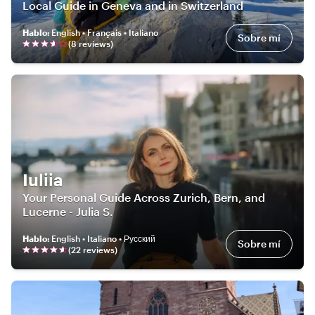
Local Guide in Geneva and in Switzerland
Hablo
:
English • Français • Italiano
Sobre mí
(
8
review
s
)
Iuliia
Your Personal Guide Across Zurich, Bern, and
Lucerne - Julia S.
Hablo
:
English • Italiano • Русский
Sobre mí
(
22
review
s
)