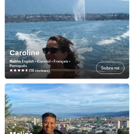
Caroline
Hablo
:
English • Español • Français •
Português
Sobre mí
(
19
review
s
)