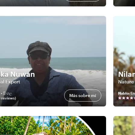
ika Nuwan
Nila
al Expert
Nature
 • සිංහල
Hablo
:
En
Más sobre mí
3
review
s
)