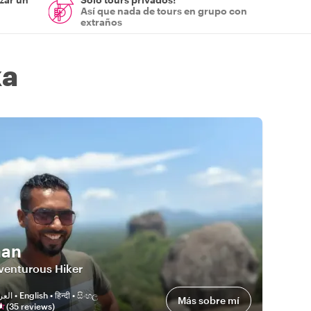
Así que nada de tours en grupo con
extraños
ka
han
venturous Hiker
العربية • English • हिन्दी • සිංහල
Más sobre mí
(
35
review
s
)