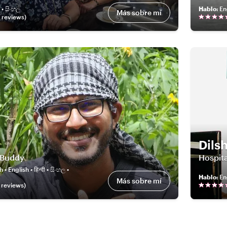
 • සිංහල
Hablo
:
En
Más sobre mí
review
s
)
Dils
 Buddy
Hospita
• English • हिन्दी • සිංහල •
Hablo
:
En
Más sobre mí
review
s
)