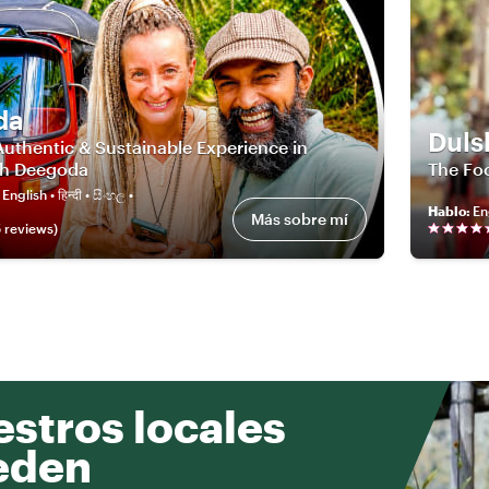
da
Duls
Authentic & Sustainable Experience in
th Deegoda
The Foo
Hablo
:
En
Más sobre mí
5
review
s
)
stros locales
eden