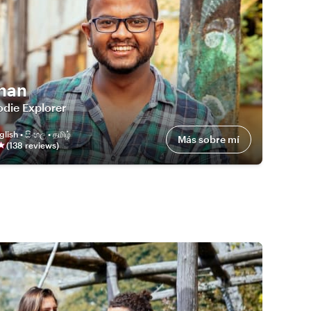
han
die Explorer
glish • සිංහල • தமிழ்
Más sobre mí
(
138
review
s
)