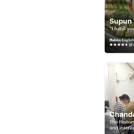
Supun 
"I fulfill y
Hablo
:
English
(
8
Chand
The Histor
and intere