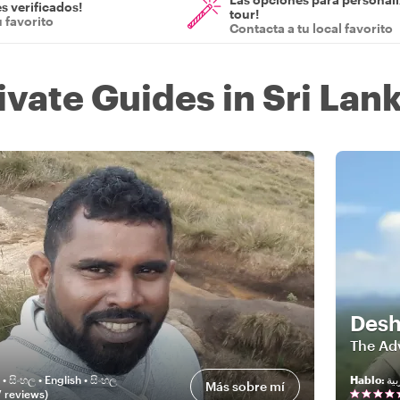
s verificados!
tour!
u favorito
Contacta a tu local favorito
ivate Guides in Sri Lan
Des
The Ad
 • සිංහල • English • සිංහල
Hablo
:
Más sobre mí
7
review
s
)