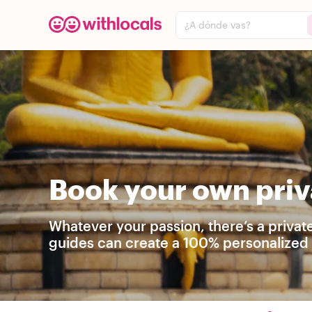
¿A dónde vas?
Book your own priva
Whatever your passion, there’s a private
guides can create a 100% personalized t