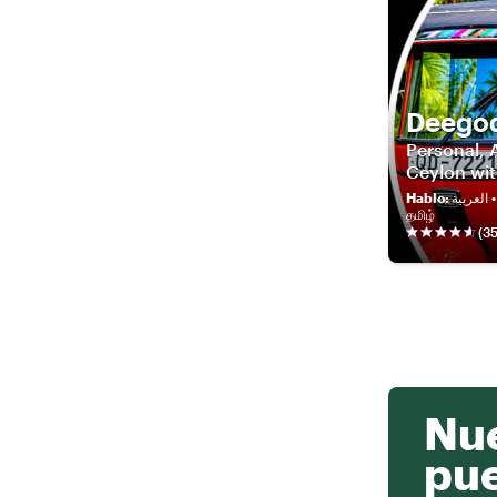
Deego
Personal, 
Ceylon wi
Hablo
:
العربية • English • हिन्दी • සිංහල •
தமிழ்
(
3
Nue
pu