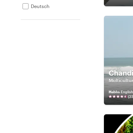
Deutsch
Chand
Multicultur
Hablo
:
English
(
2