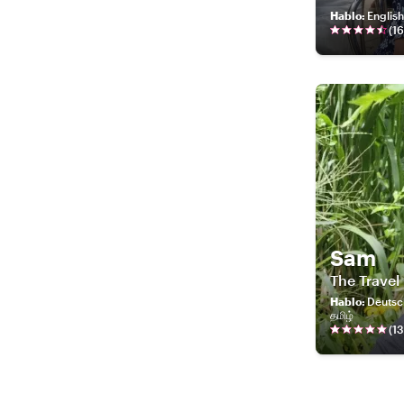
Hablo
:
English
(
16
Sam
The Travel
Hablo
:
Deutsch 
தமிழ்
(
13