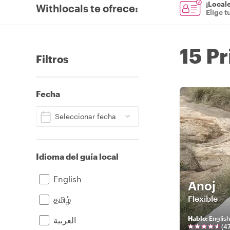
¡Locale
Withlocals te ofrece
:
Elige t
15 Pr
Filtros
Fecha
Seleccionar fecha
Idioma del guía local
English
Anoj
Flexible
தமிழ்
Hablo
:
English
العربية
(
4