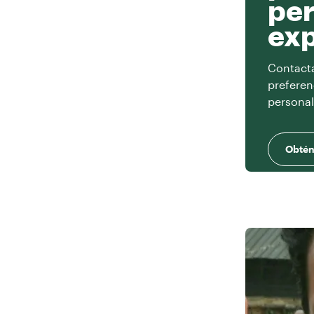
per
exp
Contacta 
preferen
personal
Obtén