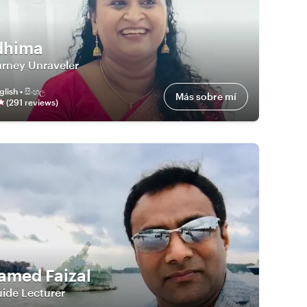
dhima
urney Unraveler
glish • සිංහල
Más sobre mí
(
291
review
s
)
med Faizal
ide Lecturer