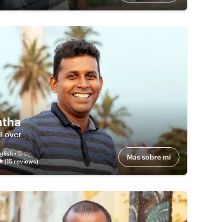
ntha
 Lover
glish • සිංහල
Más sobre mí
(
15
review
s
)