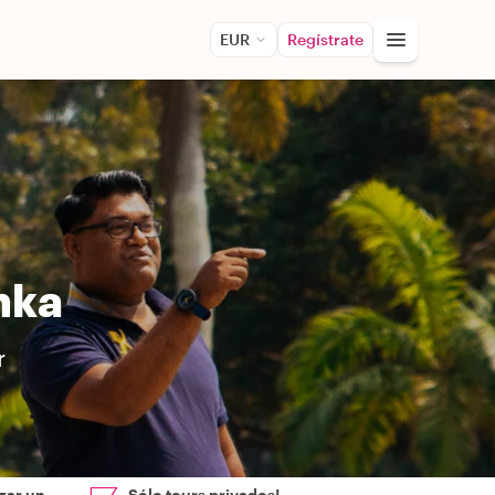
EUR
Regístrate
nka
r
zar un
Sólo tours privados!