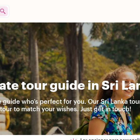
te tour guide in Sri La
 guide who’s perfect for you. Our Sri Lanka tou
our to match your wishes. Just get in touch!
Las opciones para personali