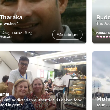
Tharaka
Bud
our wishes"
The Jo
 • සිංහල • English • සිංහල
Hablo
:
En
Más sobre mí
review
s
)
ana
Moha
y Buff, addicted to authentic Sri Lankan food
sted in gems
Tour Gu