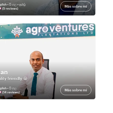
glish • සිංහල • தமிழ்
Más sobre mí
(
5
review
s
)
han
lity friendly 😁
glish • සිංහල
Más sobre mí
(
14
review
s
)