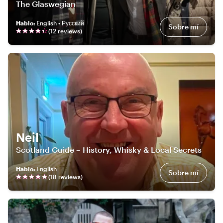
The Glaswegian
Hablo
:
English • Русский
Sobre mí
(
12
review
s
)
Neil
Scotland Guide – History, Whisky & Local Secrets
Hablo
:
English
Sobre mí
(
18
review
s
)