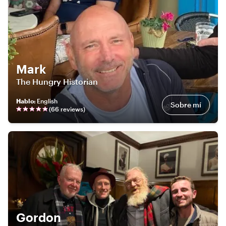
Mark
The Hungry Historian
Hablo
:
English
Sobre mí
(
66
review
s
)
Gordon