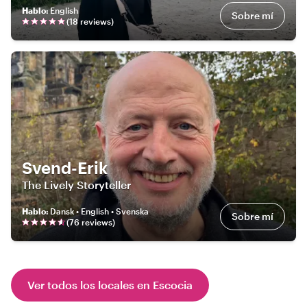
Hablo
:
English
Sobre mí
(
18
review
s
)
Svend-Erik
The Lively Storyteller
Hablo
:
Dansk • English • Svenska
Sobre mí
(
76
review
s
)
Ver todos los locales en Escocia