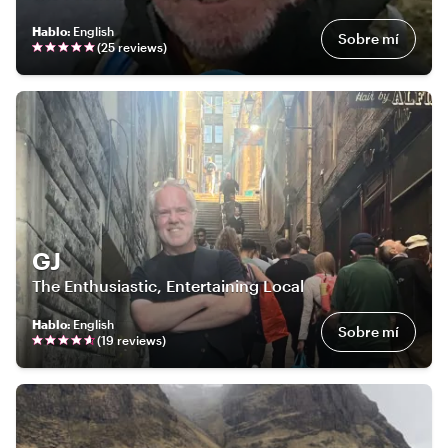
Hablo
:
English
Sobre mí
(
25
review
s
)
GJ
The Enthusiastic, Entertaining Local
Hablo
:
English
Sobre mí
(
19
review
s
)