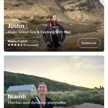
Justin
Have Some Tea & Explore with Me!
Hablo
:
English
Sobre mí
(
5
review
s
)
Niamh
The fun and dynamic storyteller