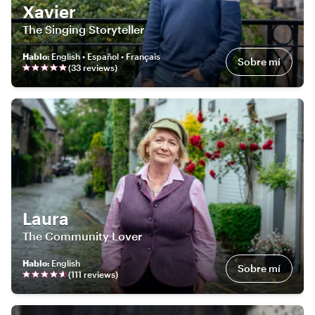
Xavier
The Singing Storyteller
Hablo
:
English • Español • Français
Sobre mí
(
33
review
s
)
Laura
The Community Lover
Hablo
:
English
Sobre mí
(
111
review
s
)