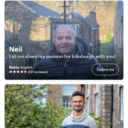
Neil
Let me share my passion for Edinburgh with you!
Hablo
:
English
Sobre mí
(
22
review
s
)