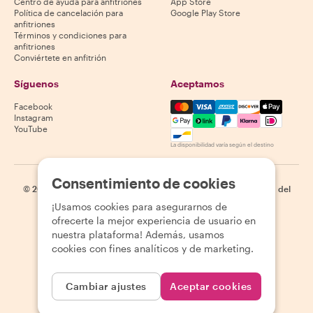
Centro de ayuda para anfitriones
App Store
Política de cancelación para
Google Play Store
anfitriones
Términos y condiciones para
anfitriones
Conviértete en anfitrión
Síguenos
Aceptamos
Mastercard, Visa, Amex, Di
Facebook
Instagram
YouTube
La disponibilidad varía según el destino
Consentimiento de cookies
©
2026
Withlocals.com
|
Política de privacidad
|
Cookies
|
Mapa del
sitio
¡Usamos cookies para asegurarnos de
ofrecerte la mejor experiencia de usuario en
nuestra plataforma! Además, usamos
cookies con fines analíticos y de marketing.
Cambiar ajustes
Aceptar cookies