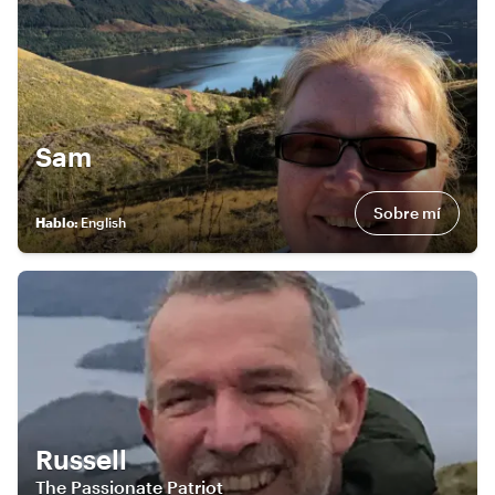
Sam
Sobre mí
Hablo
:
English
Russell
The Passionate Patriot