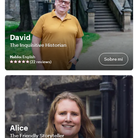
David
The Inquisitive Historian
Hablo
:
English
Sobre mí
(
22
review
s
)
Alice
The Friendly Storyteller