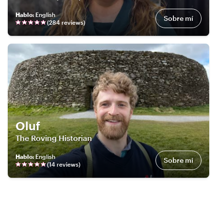
Hablo
:
English
Sobre mí
(
284
review
s
)
Oluf
The Roving Historian
Hablo
:
English
Sobre mí
(
14
review
s
)