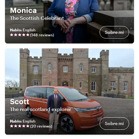
Monica
The Scottish Celebrant
Hablo
:
English
Sobre mí
(
148
review
s
)
Scott
The real scotland explorer
Hablo
:
English
Sobre mí
(
20
review
s
)