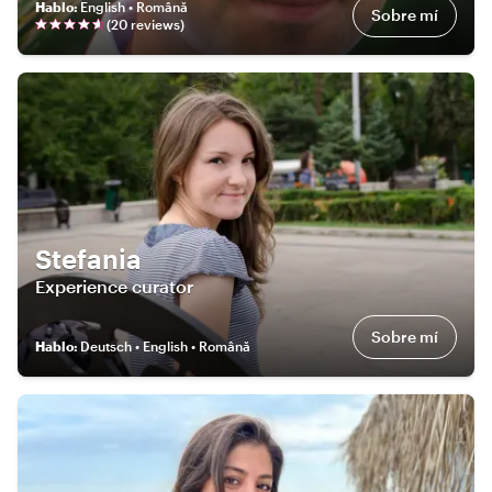
Hablo
:
English • Română
Sobre mí
(
20
review
s
)
Stefania
Experience curator
Sobre mí
Hablo
:
Deutsch • English • Română