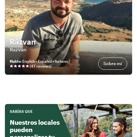
Răzvan
Razvan
Hablo
:
English • Español • Italiano
Sobre mí
(
47
review
s
)
SABÍAS QUE
Nuestros locales
pueden