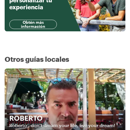
personalizar tu
experiencia
Obtén más
información
Otros guías locales
ROBERTO
Roberto , don't dream your life, live your dream!