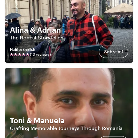
Alina & Adrian
The Honest Storytellers
Hablo
:
English
Sobre mí
(
13
review
s
)
Toni & Manuela
Crafting Memorable Journeys Through Romania