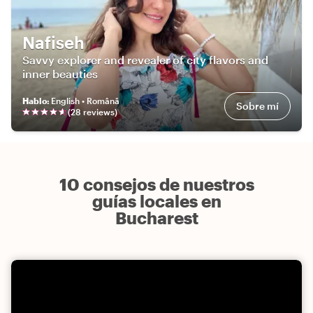
Nafiseh
Savvy explorer and revealer of city flavors and
inner beauties
Hablo
:
English • Română
Sobre mí
(
28
review
s
)
10 consejos de nuestros
guías locales en
Bucharest