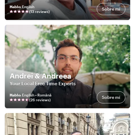
Hablo
:
English
Sobre mí
(
13
review
s
)
Andrei & Andreea
Your Local Free Time Experts
Hablo
:
English • Română
Sobre mí
(
26
review
s
)