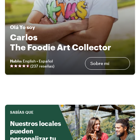
Olá
Yo soy
Carlos
The Foodie Art Collector
Hablo
:
English • Español
Sobre mí
(
237 reseñas
)
SABÍAS QUE
Nuestros locales
pueden
personalizar tu