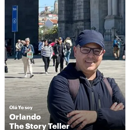
Olá
Yo soy
Orlando
The Story Teller