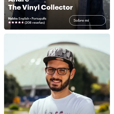
The Vinyl Collector
Hablo
:
English • Português
Sobre mí
(
208 reseñas
)