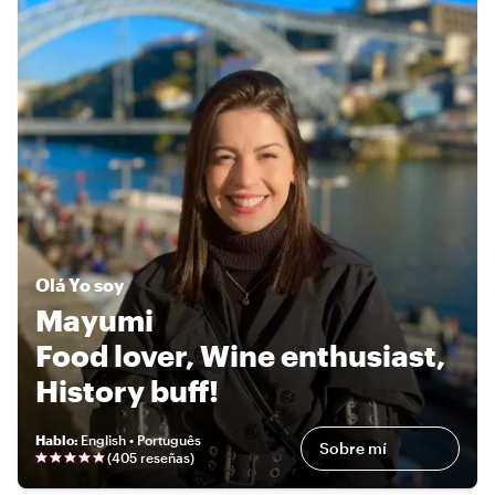
Olá
Yo soy
Mayumi
Food lover, Wine enthusiast,
History buff!
Hablo
:
English • Português
Sobre mí
(
405 reseñas
)