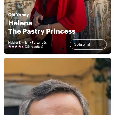
Olá
Yo soy
Helena
The Pastry Princess
Hablo
:
English • Português
Sobre mí
(
36 reseñas
)