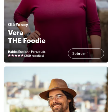
Olá
Yo soy
Vera
THE Foodie
Hablo
:
English • Português
Sobre mí
(
209 reseñas
)