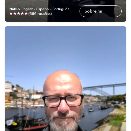
Hablo
:
English • Español • Português
Sobre mí
(
666 reseñas
)