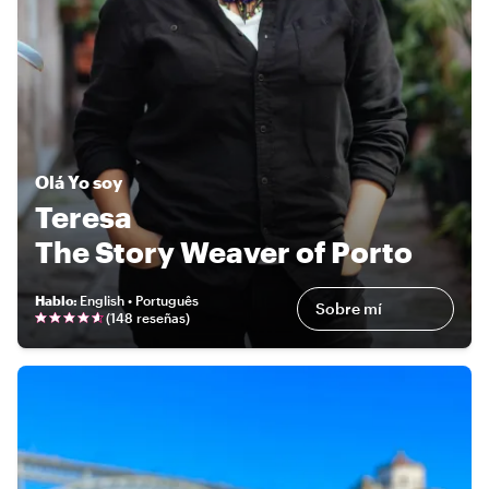
Olá
Yo soy
Teresa
The Story Weaver of Porto
Hablo
:
English • Português
Sobre mí
(
148 reseñas
)