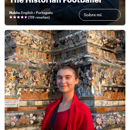
Hablo
:
English • Português
Sobre mí
(
119 reseñas
)