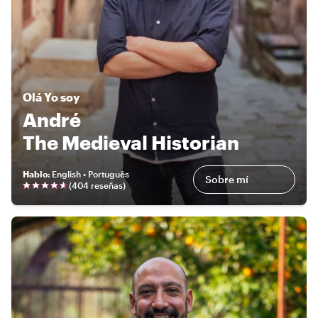
Olá
Yo soy
André
The Medieval Historian
Hablo
:
English • Português
Sobre mí
(
404 reseñas
)