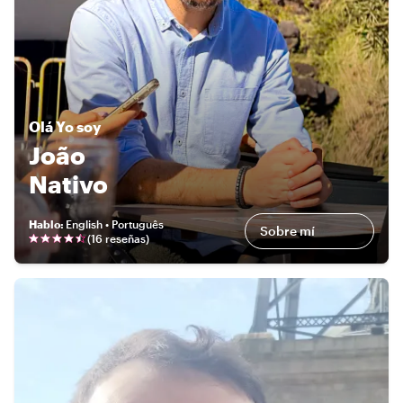
Olá
Yo soy
João
Nativo
Hablo
:
English • Português
Sobre mí
(
16 reseñas
)