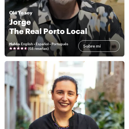
Olá
Yo soy
Jorge
The Real Porto Local
Hablo
:
English • Español • Português
Sobre mí
(
68 reseñas
)