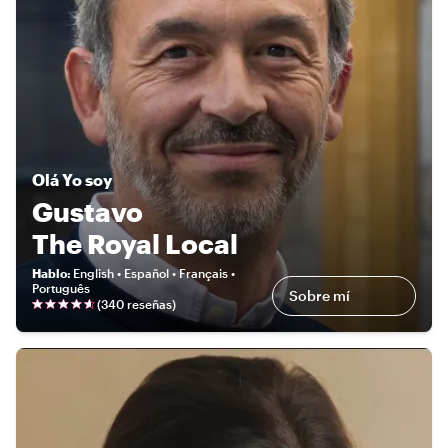
Olá
Yo soy
Gustavo
The Royal Local
Hablo
:
English • Español • Français •
Português
Sobre mí
(
340 reseñas
)