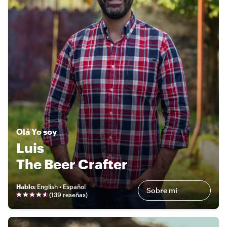
Olá
Yo soy
Luis
The Beer Crafter
Hablo
:
English • Español
Sobre mí
(
139 reseñas
)