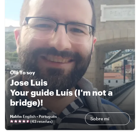
Olá
Yo soy
Jose Luis
Your guide Luís (I'm not a
bridge)!
Hablo
:
English • Português
Sobre mí
(
43 reseñas
)