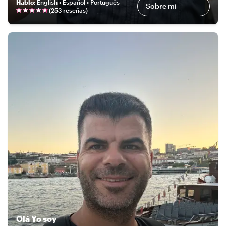
Hablo
:
English • Español • Português
Sobre mí
(
253 reseñas
)
Olá
Yo soy