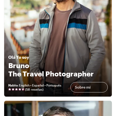
Olá
Yo soy
Bruno
The Travel Photographer
Hablo
:
English • Español • Português
Sobre mí
(
58 reseñas
)