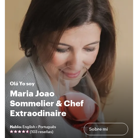
Olá
Yo soy
Maria Joao
Sommelier & Chef
Extraodinaire
Hablo
:
English • Português
Sobre mí
(
103 reseñas
)