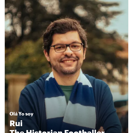
Olá
Yo soy
Rui
The Historian Footballer