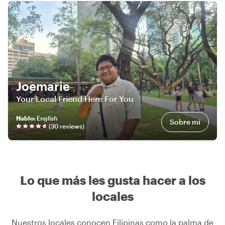
Joemarie
Your Local Friend Here For You
Hablo
:
English
Sobre mí
(
30
review
s
)
Lo que más les gusta hacer a los
locales
Nuestros locales conocen Filipinas como la palma de