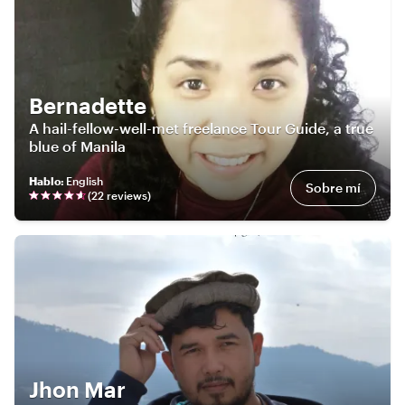
Bernadette
A hail-fellow-well-met freelance Tour Guide, a true
blue of Manila
Hablo
:
English
Sobre mí
(
22
review
s
)
Jhon Mar