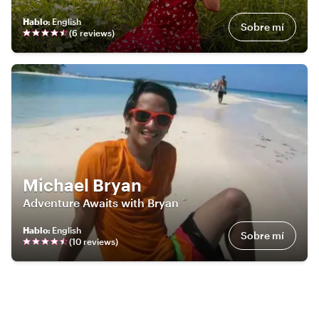
Hablo
:
English
Sobre mí
(
6
review
s
)
Michael Bryan
Adventure Awaits with Bryan
Hablo
:
English
Sobre mí
(
10
review
s
)