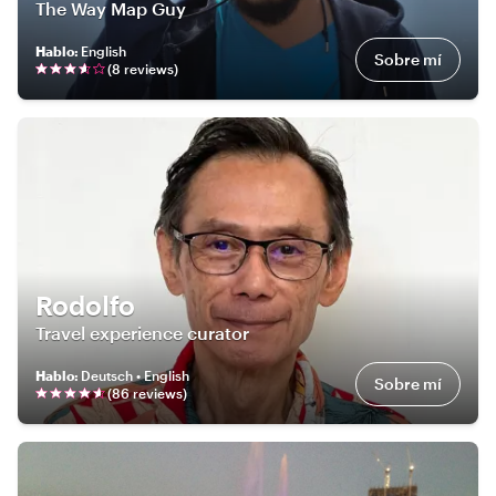
The Way Map Guy
Hablo
:
English
Sobre mí
(
8
review
s
)
Rodolfo
Travel experience curator
Hablo
:
Deutsch • English
Sobre mí
(
86
review
s
)