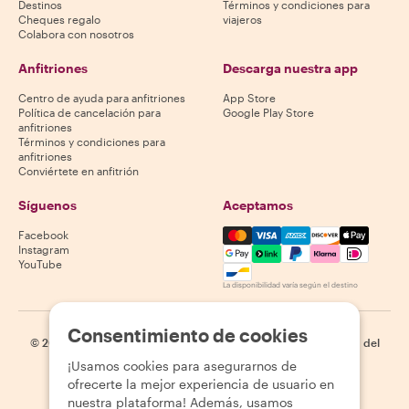
Destinos
Términos y condiciones para
Cheques regalo
viajeros
Colabora con nosotros
Anfitriones
Descarga nuestra app
Centro de ayuda para anfitriones
App Store
Política de cancelación para
Google Play Store
anfitriones
Términos y condiciones para
anfitriones
Conviértete en anfitrión
Síguenos
Aceptamos
Mastercard, Visa, Amex, Di
Facebook
Instagram
YouTube
La disponibilidad varía según el destino
Consentimiento de cookies
©
2026
Withlocals.com
|
Política de privacidad
|
Cookies
|
Mapa del
sitio
¡Usamos cookies para asegurarnos de
ofrecerte la mejor experiencia de usuario en
nuestra plataforma! Además, usamos