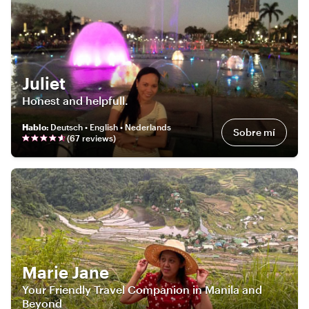
Juliet
Honest and helpfull.
Hablo
:
Deutsch • English • Nederlands
Sobre mí
(
67
review
s
)
Marie Jane
Your Friendly Travel Companion in Manila and
Beyond