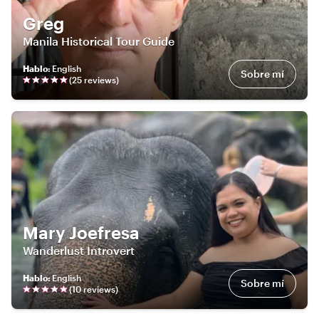
Greg
Manila Historical Tour Guide
Hablo
:
English
Sobre mí
(
25
review
s
)
Mary Joefresa
Wanderlust Introvert
Hablo
:
English
Sobre mí
(
10
review
s
)