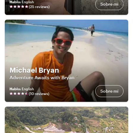
Hablo
:
English
Sobre mí
(
25
review
s
)
Michael Bryan
Adventure Awaits with Bryan
Hablo
:
English
Sobre mí
(
10
review
s
)