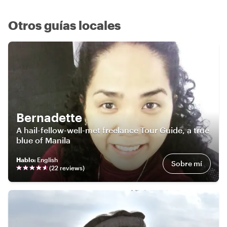
Otros guías locales
Bernadette
A hail-fellow-well-met freelance Tour Guide, a true
blue of Manila
Hablo
:
English
Sobre mí
(
22
review
s
)