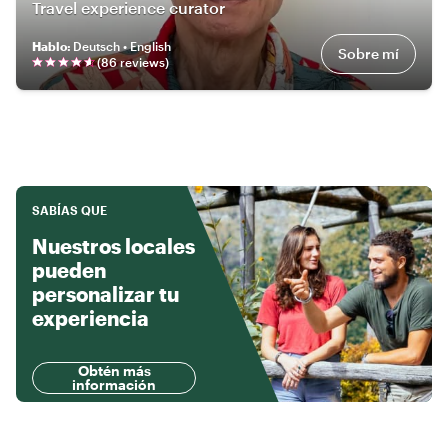
Travel experience curator
Hablo
:
Deutsch • English
Sobre mí
(
86
review
s
)
SABÍAS QUE
Nuestros locales
pueden
personalizar tu
experiencia
Obtén más
información