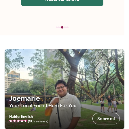
Joemarie
Your Local Friend Here For You
Hablo
:
English
Sobre mí
(
30
review
s
)