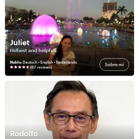
Juliet
Honest and helpfull.
Hablo
:
Deutsch • English • Nederlands
Sobre mí
(
67
review
s
)
Rodolfo