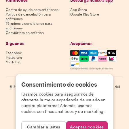
Anfitriones
Descarga nuestra app
Centro de ayuda para anfitriones
App Store
Política de cancelación para
Google Play Store
anfitriones
Términos y condiciones para
anfitriones
Conviértete en anfitrión
Síguenos
Aceptamos
Mastercard, Visa, Amex, Di
Facebook
Instagram
YouTube
La disponibilidad varía según el destino
Consentimiento de cookies
©
2026
Withlocals.com
|
Política de privacidad
|
Cookies
|
Mapa del
sitio
¡Usamos cookies para asegurarnos de
ofrecerte la mejor experiencia de usuario en
nuestra plataforma! Además, usamos
cookies con fines analíticos y de marketing.
Cambiar ajustes
Aceptar cookies