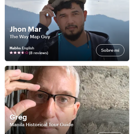
Jhon Mar
The Way Map Guy
Hablo
:
English
Sobre mí
(
8
review
s
)
Greg
Manila Historical Tour Guide