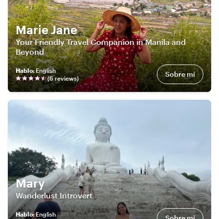
Marie Jane
Your Friendly Travel Companion in Manila and
Beyond
Hablo
:
English
Sobre mí
(
6
review
s
)
Mary
Wanderlust Introvert
Hablo
:
English
Sobre mí