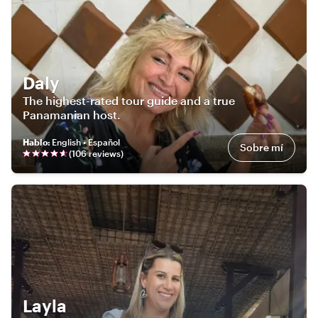
Daly
The highest-rated tour guide and a true
Panamanian host.
Hablo
:
English • Español
Sobre mí
(
106
review
s
)
Layla