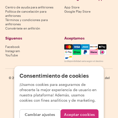
Centro de ayuda para anfitriones
App Store
Política de cancelación para
Google Play Store
anfitriones
Términos y condiciones para
anfitriones
Conviértete en anfitrión
Síguenos
Aceptamos
Mastercard, Visa, Amex, Di
Facebook
Instagram
YouTube
La disponibilidad varía según el destino
Consentimiento de cookies
©
2026
Withlocals.com
|
Política de privacidad
|
Cookies
|
Mapa del
sitio
¡Usamos cookies para asegurarnos de
ofrecerte la mejor experiencia de usuario en
nuestra plataforma! Además, usamos
cookies con fines analíticos y de marketing.
Cambiar ajustes
Aceptar cookies