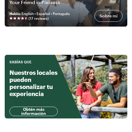
Your Friend in Panama
Hablo
:
English • Español • Português
Sobre mí
(
17
review
s
)
SABÍAS QUE
Nuestros locales
pueden
personalizar tu
experiencia
Obtén más
información