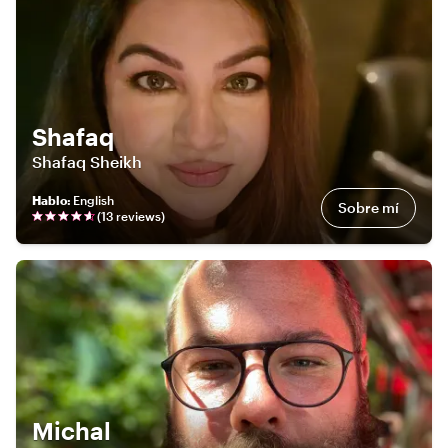
Shafaq
Shafaq Sheikh
Hablo
:
English
Sobre mí
(
13
review
s
)
Michal