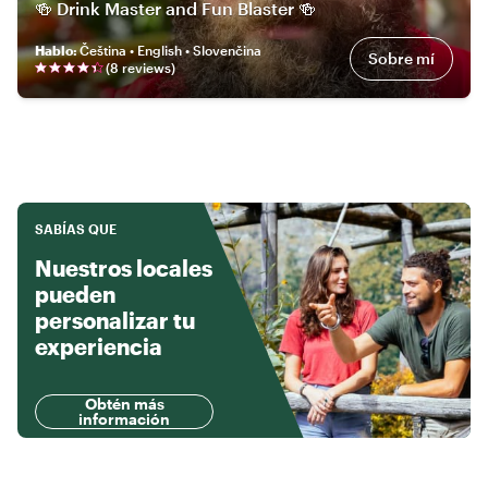
🍻 Drink Master and Fun Blaster 🍻
Hablo
:
Čeština • English • Slovenčina
Sobre mí
(
8
review
s
)
SABÍAS QUE
Nuestros locales
pueden
personalizar tu
experiencia
Obtén más
información