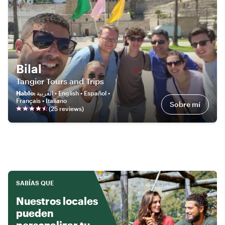
Bilal
Tangier Tours and Trips
Hablo
:
العربية • English • Español •
Français • Italiano
Sobre mí
(
25
review
s
)
SABÍAS QUE
Nuestros locales
pueden