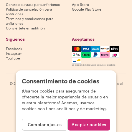
Centro de ayuda para anfitriones
App Store
Política de cancelación para
Google Play Store
anfitriones
Términos y condiciones para
anfitriones
Conviértete en anfitrión
Síguenos
Aceptamos
Mastercard, Visa, Amex, Di
Facebook
Instagram
YouTube
La disponibilidad varía según el destino
Consentimiento de cookies
©
2026
Withlocals.com
|
Política de privacidad
|
Cookies
|
Mapa del
sitio
¡Usamos cookies para asegurarnos de
ofrecerte la mejor experiencia de usuario en
nuestra plataforma! Además, usamos
cookies con fines analíticos y de marketing.
Cambiar ajustes
Aceptar cookies