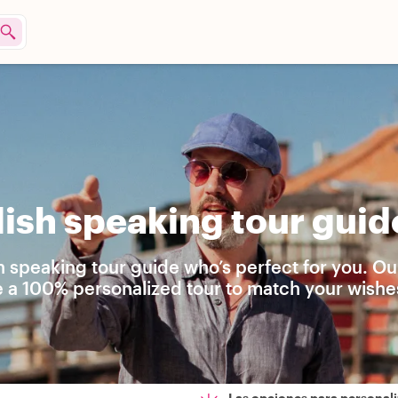
ish speaking tour guid
h speaking tour guide who’s perfect for you. Ou
e a 100% personalized tour to match your wishes
Las opciones para personali