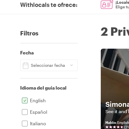
¡Locale
Withlocals te ofrece
:
Elige t
2 Pr
Filtros
Fecha
Seleccionar fecha
Idioma del guía local
English
Simon
See it and l
Español
Hablo
:
English
Italiano
(
21