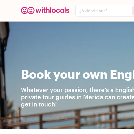
¿A dónde vas?
Book your own Engl
Whatever your passion, there’s a Englis
private tour guides in Merida can creat
get in touch!