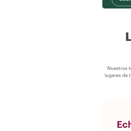
L
Nuestros l
lugares de 
Ech