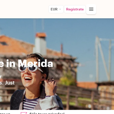
EUR
Regístrate
e in Merida
r
. Just
zar un
Sólo tours privados!