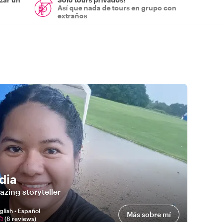
Así que nada de tours en grupo con
extraños
dia
zing storyteller
glish • Español
Más sobre mí
(
8
review
s
)