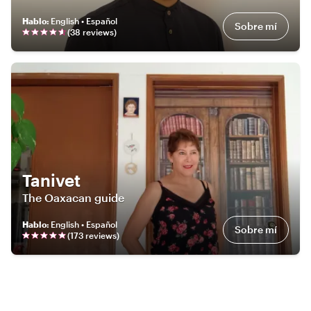
Hablo
:
English • Español
Sobre mí
(
38
review
s
)
Tanivet
The Oaxacan guide
Hablo
:
English • Español
Sobre mí
(
173
review
s
)