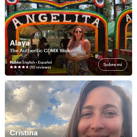
Alaya
The Authentic CDMX Walker
Hablo
:
English • Español
Sobre mí
(
10
review
s
)
Cristina