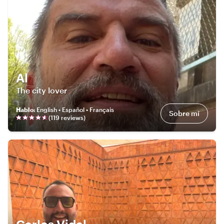
Al
The city lover
Hablo
:
English • Español • Français
Sobre mí
(
119
review
s
)