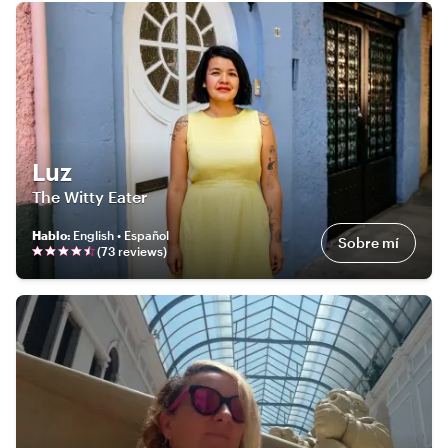
Luz
The Witty Eater
Hablo
:
English • Español
Sobre mí
(
73
review
s
)