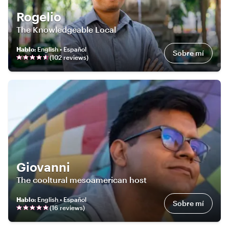
Rogelio
The Knowledgeable Local
Hablo
:
English • Español
Sobre mí
(
102
review
s
)
Giovanni
The cooltural mesoamerican host
Hablo
:
English • Español
Sobre mí
(
16
review
s
)