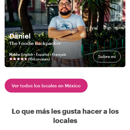
Daniel
The Foodie Backpacker
Hablo
:
English • Español • Français
Sobre mí
(
153
review
s
)
Ver todos los locales en México
Lo que más les gusta hacer a los
locales