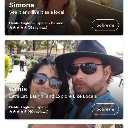
Simona
See it and live it as a local
Hablo
:
English • Español • Italiano
Sobre mí
(
21
review
s
)
Crhis
Let’s Eat, Laugh, and Explore Like Locals
Hablo
:
English • Español
Sobre mí
(
40
review
s
)