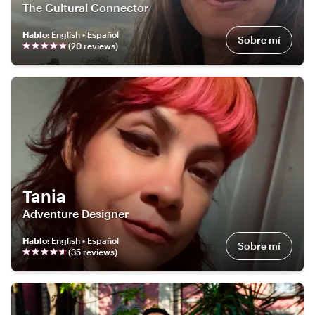
The Cultural Connector
Hablo
:
English • Español
Sobre mí
(
20
review
s
)
Tania
Adventure Designer
Hablo
:
English • Español
Sobre mí
(
35
review
s
)