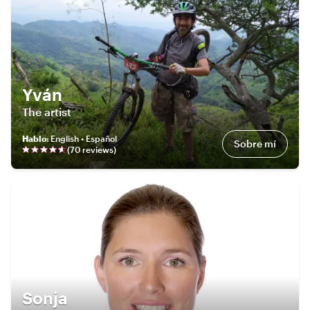
Yván
The artist
Hablo
:
English • Español
Sobre mí
(
70
review
s
)
Sonja