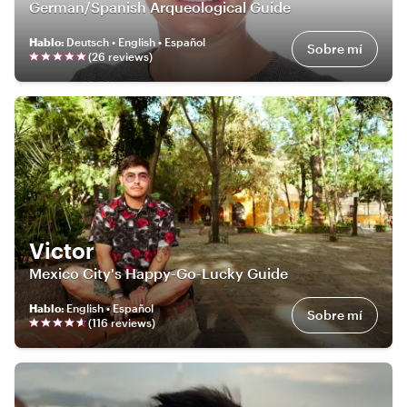
German/Spanish Arqueological Guide
Hablo
:
Deutsch • English • Español
Sobre mí
(
26
review
s
)
Victor
Mexico City's Happy-Go-Lucky Guide
Hablo
:
English • Español
Sobre mí
(
116
review
s
)