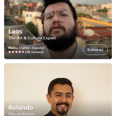
Laos
The Art & Culture Expert
Hablo
:
English • Español
Sobre mí
(
39
review
s
)
Rolando
The architect