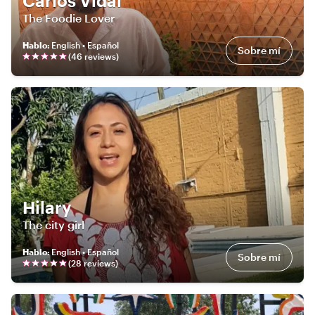
Carlos Vidal
The Foodie Lover
Hablo
:
English • Español
Sobre mí
(
46
review
s
)
Hilary
The city girl
Hablo
:
English • Español
Sobre mí
(
28
review
s
)