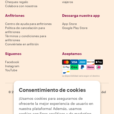
Cheques regalo
viajeros
Colabora con nosotros
Anfitriones
Descarga nuestra app
Centro de ayuda para anfitriones
App Store
Política de cancelación para
Google Play Store
anfitriones
Términos y condiciones para
anfitriones
Conviértete en anfitrión
Síguenos
Aceptamos
Mastercard, Visa, Amex, Di
Facebook
Instagram
YouTube
La disponibilidad varía según el destino
Consentimiento de cookies
©
2026
Withlocals.com
|
Política de privacidad
|
Cookies
|
Mapa del
sitio
¡Usamos cookies para asegurarnos de
ofrecerte la mejor experiencia de usuario en
nuestra plataforma! Además, usamos
cookies con fines analíticos y de marketing.