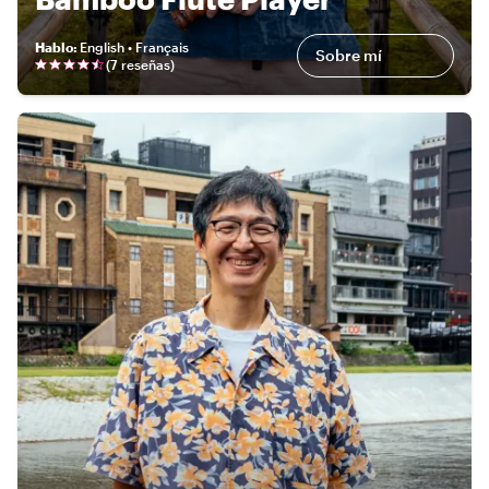
Hablo
:
English • Français
Sobre mí
(
7 reseñas
)