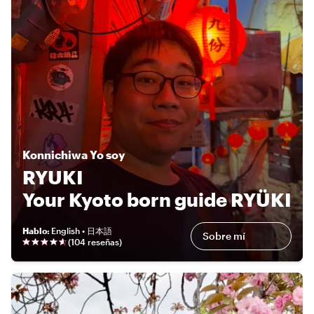
Konnichiwa
Yo soy
RYUKI
Your Kyoto born guide RYÜKI
Hablo
:
English • 日本語
Sobre mí
(
104 reseñas
)