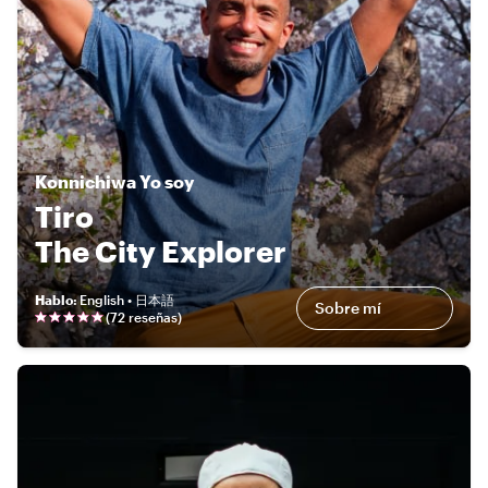
Konnichiwa
Yo soy
Tiro
The City Explorer
Hablo
:
English • 日本語
Sobre mí
(
72 reseñas
)