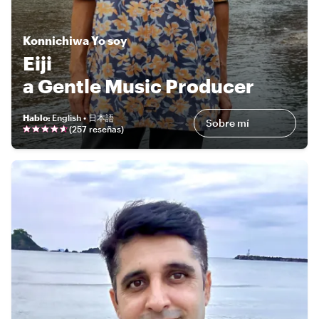
Konnichiwa
Yo soy
Eiji
a Gentle Music Producer
Hablo
:
English • 日本語
Sobre mí
(
257 reseñas
)