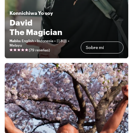
Konnichiwa
Yo soy
David
The Magician
Hablo
:
English • Indonesia • 日本語 •
Melayu
Sobre mí
(
79 reseñas
)