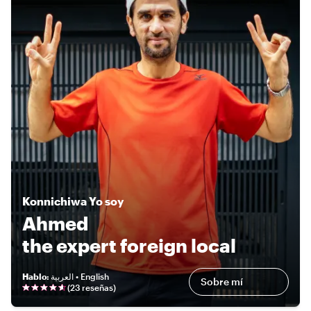
Konnichiwa
Yo soy
Ahmed
the expert foreign local
Hablo
:
العربية • English
Sobre mí
(
23 reseñas
)