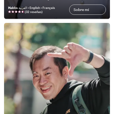
Hablo
:
العربية • English • Français
Sobre mí
(
32 reseñas
)