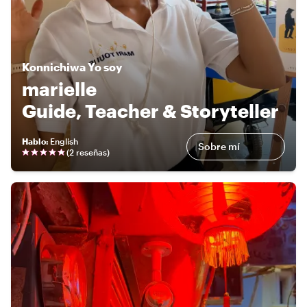
Konnichiwa
Yo soy
marielle
Guide, Teacher & Storyteller
Hablo
:
English
Sobre mí
(
2 reseñas
)