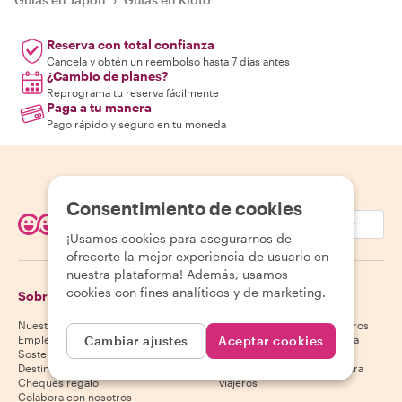
Reserva con total confianza
Cancela y obtén un reembolso hasta 7 días antes
¿Cambio de planes?
Reprograma tu reserva fácilmente
Paga a tu manera
Pago rápido y seguro en tu moneda
Consentimiento de cookies
EUR (€)
¡Usamos cookies para asegurarnos de
ofrecerte la mejor experiencia de usuario en
nuestra plataforma! Además, usamos
cookies con fines analíticos y de marketing.
Sobre Withlocals
Viajeros
Nuestra historia
Centro de ayuda para viajeros
Empleo
Política de cancelación para
Cambiar ajustes
Aceptar cookies
Sostenibilidad
viajeros
Destinos
Términos y condiciones para
Cheques regalo
viajeros
Colabora con nosotros