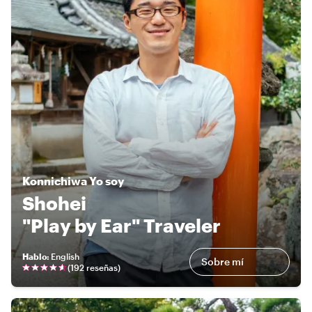
Konnichiwa
Yo soy
Shohei
"Play by Ear" Traveler
Hablo
:
English
Sobre mí
(
192 reseñas
)