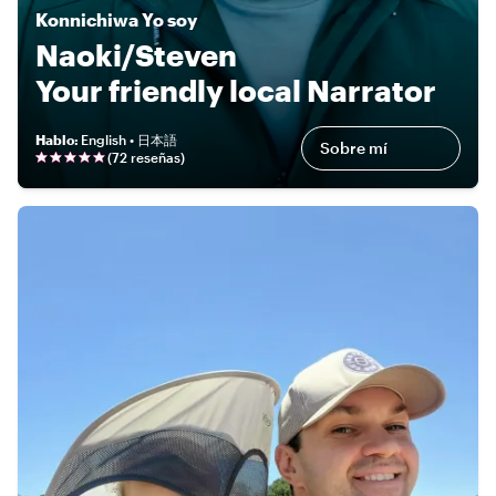
Konnichiwa
Yo soy
Naoki/Steven
Your friendly local Narrator
Hablo
:
English • 日本語
Sobre mí
(
72 reseñas
)