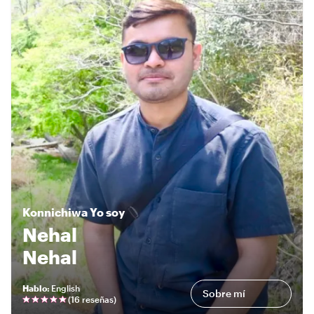
Konnichiwa
Yo soy
Nehal
Nehal
Hablo
:
English
Sobre mí
(
16 reseñas
)