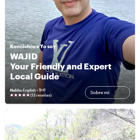
Konnichiwa
Yo soy
WAJID
Your Friendly and Expert
Local Guide
Hablo
:
English • हिन्दी
Sobre mí
(
13 reseñas
)