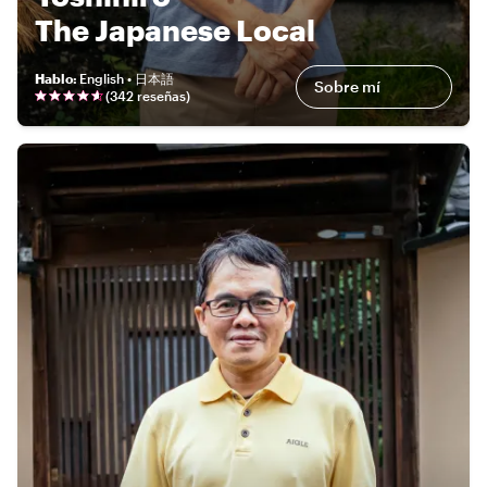
The Japanese Local
Hablo
:
English • 日本語
Sobre mí
(
342 reseñas
)