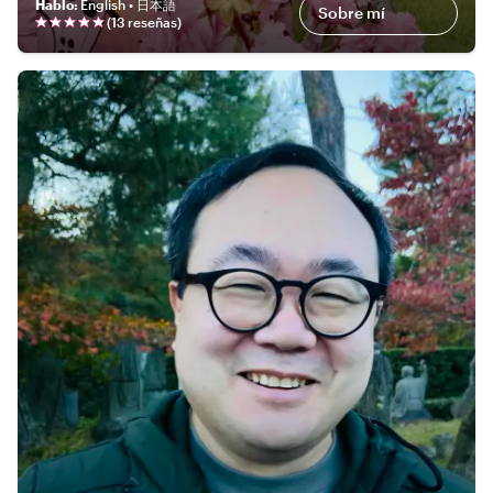
Hablo
:
English • 日本語
Sobre mí
(
13 reseñas
)