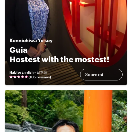
Konnichiwa
Yo soy
Guia
Hostest with the mostest!
Hablo
:
English • 日本語
Sobre mí
(
105 reseñas
)