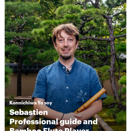
Konnichiwa
Yo soy
Sebastien
Professional guide and
Bamboo Flute Player