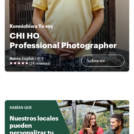
Konnichiwa
Yo soy
CHI HO
Professional Photographer
Hablo
:
English • 中文
Sobre mí
(
24 reseñas
)
SABÍAS QUE
Nuestros locales
pueden
personalizar tu