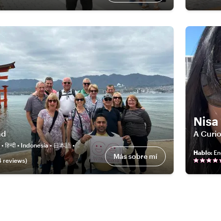
Nisa
nd
A Curio
 • हिन्दी • Indonesia • 日本語 •
Hablo
:
En
Más sobre mí
4
review
s
)