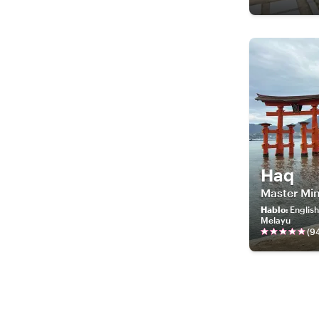
Haq
Master Mi
Hablo
:
English
Melayu
(
9