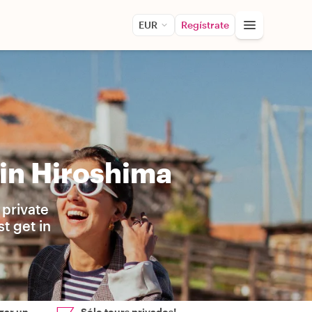
EUR
Regístrate
in Hiroshima
 private
t get in
zar un
Sólo tours privados!