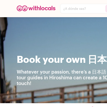
¿A dónde vas?
Book your own 日本語
Whatever your passion, there’s a 日本語 s
tour guides in Hiroshima can create a 1
touch!