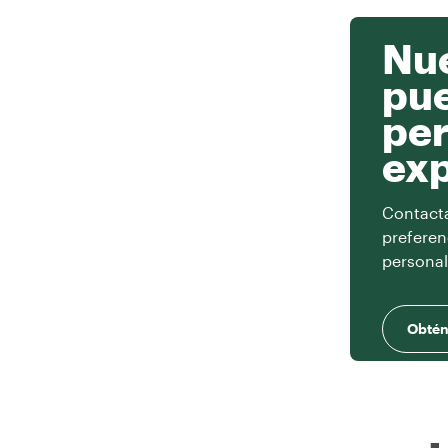
Nue
pu
per
exp
Contacta 
preferen
personal
Obtén