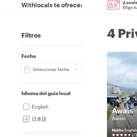
¡Locale
Withlocals te ofrece
:
Elige t
4 Pr
Filtros
Fecha
Seleccionar fecha
Idioma del guía local
English
Awais
Awais
日本語
Hablo
:
English
(
7