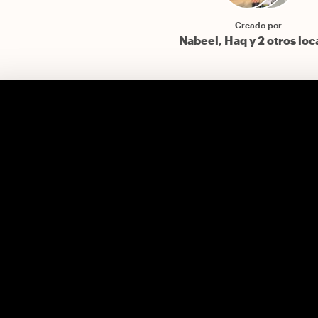
Creado por
Nabeel, Haq y 2 otros loc