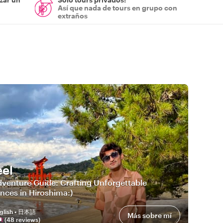
Así que nada de tours en grupo con
extraños
el
venture Guide: Crafting Unforgettable
nces in Hiroshima:)
glish • 日本語
Más sobre mí
(
48
review
s
)