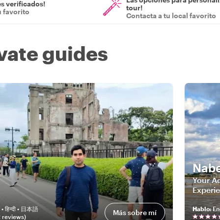
s verificados!
tour!
u favorito
Contacta a tu local favorito
ivate guides
Nabe
Your Ad
Experie
 • हिन्दी • 日本語
Hablo
:
En
Más sobre mí
2
review
s
)