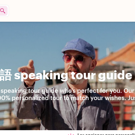
 speaking tour guide 
peaking tour guide who’s perfect for you. Our
00% personalized tour to match your wishes. Jus
Las opciones para personali