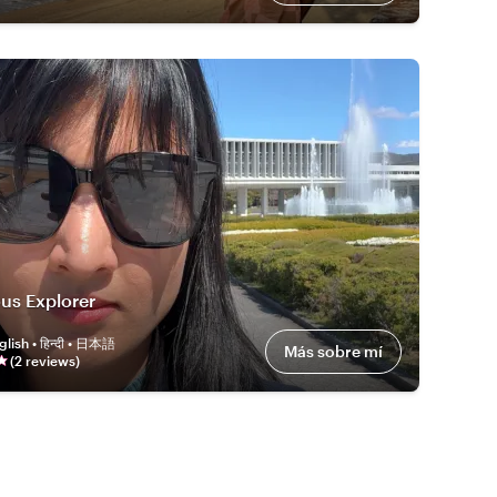
us Explorer
glish • हिन्दी • 日本語
Más sobre mí
(
2
review
s
)