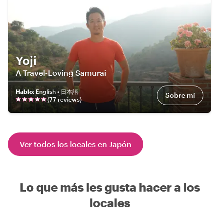
Yoji
A Travel-Loving Samurai
Hablo
:
English • 日本語
Sobre mí
(
77
review
s
)
Ver todos los locales en Japón
Lo que más les gusta hacer a los
locales