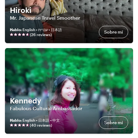
Hiroki
Mr. Japanese Travel Smoother
Hablo
:
English • עברית • 日本語
Sobre mí
(
26
review
s
)
Kennedy
Fabulous Cultural Ambassador
Hablo
:
English • 日本語 • 中文
Sobre mí
(
40
review
s
)