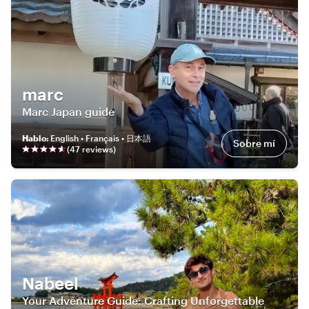
marc
Marc Japan guide
Hablo
:
English • Français • 日本語
Sobre mí
(
47
review
s
)
Nabeel
Your Adventure Guide: Crafting Unforgettable