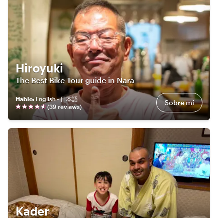
Hiroyuki
The Best Bike Tour guide in Nara
Hablo
:
English • 日本語
Sobre mí
(
39
review
s
)
Kader