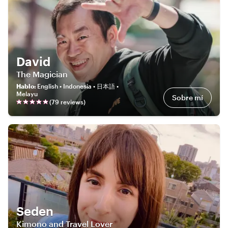
David
The Magician
Hablo
:
English • Indonesia • 日本語 •
Melayu
Sobre mí
(
79
review
s
)
Seden
Kimono and Travel Lover