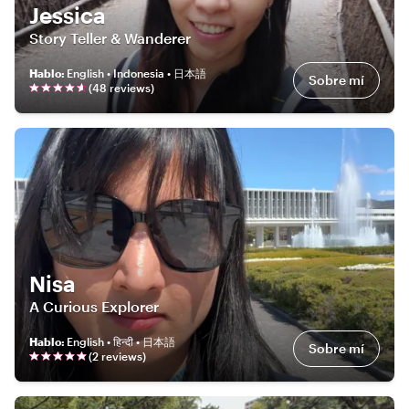
Jessica
Story Teller & Wanderer
Hablo
:
English • Indonesia • 日本語
Sobre mí
(
48
review
s
)
Nisa
A Curious Explorer
Hablo
:
English • हिन्दी • 日本語
Sobre mí
(
2
review
s
)