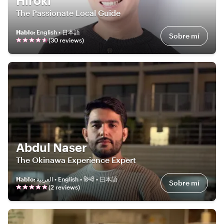
Hiroki
The Passionate Local Guide
Hablo
:
English • 日本語
Sobre mí
(
30
review
s
)
Abdul Naser
The Okinawa Experience Expert
Hablo
:
العربية • English • हिन्दी • 日本語
Sobre mí
(
2
review
s
)