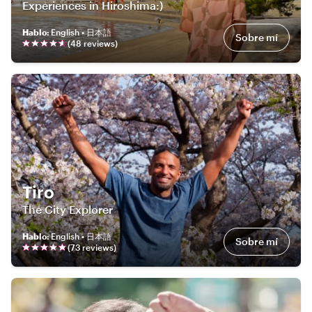
Experiences in Hiroshima:)
Hablo
:
English • 日本語
Sobre mí
(
48
review
s
)
Tiro
The City Explorer
Hablo
:
English • 日本語
Sobre mí
(
73
review
s
)