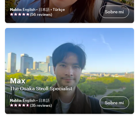
Hablo
:
English • 日本語 • Türkçe
Sobre mí
(
56
review
s
)
Max
The Osaka Stroll Specialist
Hablo
:
English • 日本語
Sobre mí
(
35
review
s
)