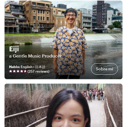
Eiji
a Gentle Music Producer
Hablo
:
English • 日本語
Sobre mí
(
257
review
s
)