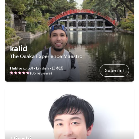
kalid
The Osaka Experience Maestro
Hablo
:
العربية • English • 日本語
Sobre mí
(
35
review
s
)