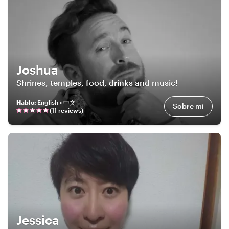
Joshua
Shrines, temples, food, drinks and music!
Hablo
:
English • 中文
Sobre mí
(
11
review
s
)
Jessica