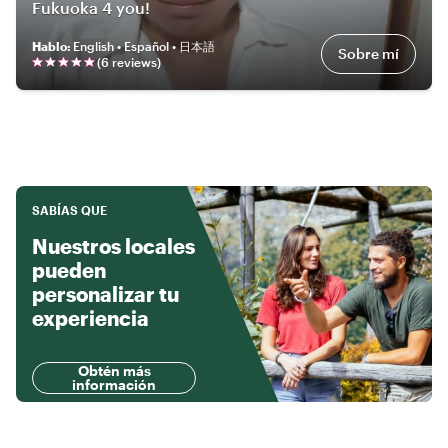
Fukuoka 4 you!
Hablo
:
English • Español • 日本語
Sobre mí
(
6
review
s
)
SABÍAS QUE
Nuestros locales
pueden
personalizar tu
experiencia
Obtén más
información