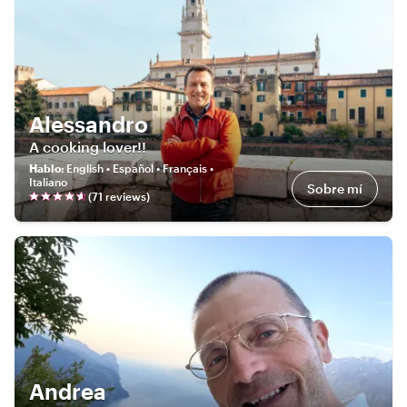
Alessandro
A cooking lover!!
Hablo
:
English • Español • Français •
Italiano
Sobre mí
(
71
review
s
)
Andrea