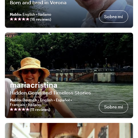
Born and bred in Verona
Hablo
:
English • Italiano
Sobre mí
(
16
review
s
)
mariacristina
Hidden Gems and Timeless Stories
Hablo
:
Deutsch • English • Español •
Français • Italiano
Sobre mí
(
11
review
s
)