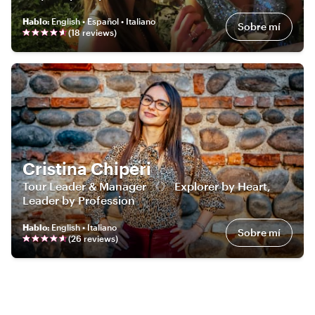
Hablo
:
English • Español • Italiano
Sobre mí
(
18
review
s
)
Cristina Chiperi
Tour Leader & Manager 《》 Explorer by Heart,
Leader by Profession
Hablo
:
English • Italiano
Sobre mí
(
26
review
s
)