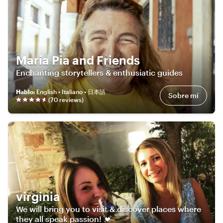
Maria Pia and Friends
Enchanting storytellers & enthusiatic guides
Hablo
:
English • Italiano • 日本語
Sobre mí
(
70
review
s
)
virginia
We will bring you to visit & discover places where
they all speak passion! 💓