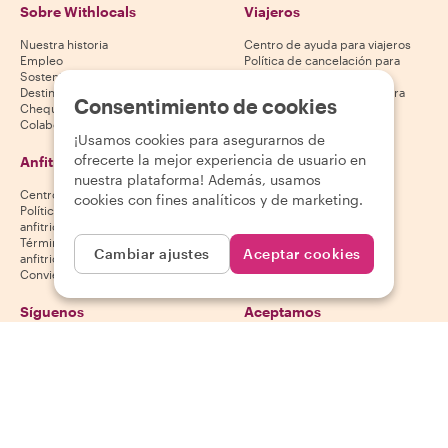
Sobre Withlocals
Viajeros
Nuestra historia
Centro de ayuda para viajeros
Empleo
Política de cancelación para
Sostenibilidad
viajeros
Destinos
Términos y condiciones para
Consentimiento de cookies
Cheques regalo
viajeros
Colabora con nosotros
¡Usamos cookies para asegurarnos de
ofrecerte la mejor experiencia de usuario en
Anfitriones
Descarga nuestra app
nuestra plataforma! Además, usamos
Centro de ayuda para anfitriones
App Store
cookies con fines analíticos y de marketing.
Política de cancelación para
Google Play Store
anfitriones
Términos y condiciones para
Cambiar ajustes
Aceptar cookies
anfitriones
Conviértete en anfitrión
Síguenos
Aceptamos
Mastercard, Visa, Amex, Di
Facebook
Instagram
YouTube
La disponibilidad varía según el destino