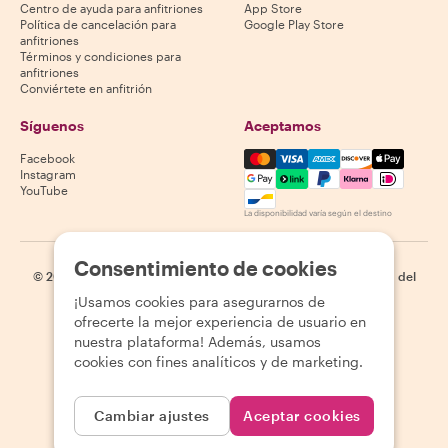
Centro de ayuda para anfitriones
App Store
Política de cancelación para
Google Play Store
anfitriones
Términos y condiciones para
anfitriones
Conviértete en anfitrión
Síguenos
Aceptamos
Mastercard, Visa, Amex, Di
Facebook
Instagram
YouTube
La disponibilidad varía según el destino
Consentimiento de cookies
©
2026
Withlocals.com
|
Política de privacidad
|
Cookies
|
Mapa del
sitio
¡Usamos cookies para asegurarnos de
ofrecerte la mejor experiencia de usuario en
nuestra plataforma! Además, usamos
cookies con fines analíticos y de marketing.
Cambiar ajustes
Aceptar cookies