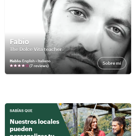
Fabio
The Dolce Vita teacher
Hablo
:
English • Italiano
Sobre mí
(
7
review
s
)
SABÍAS QUE
Nuestros locales
pueden