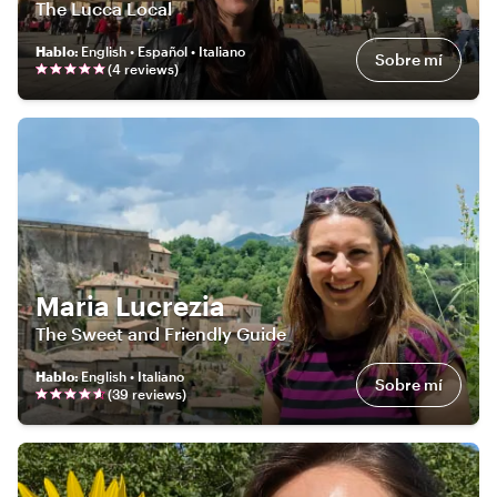
The Lucca Local
Hablo
:
English • Español • Italiano
Sobre mí
(
4
review
s
)
Maria Lucrezia
The Sweet and Friendly Guide
Hablo
:
English • Italiano
Sobre mí
(
39
review
s
)