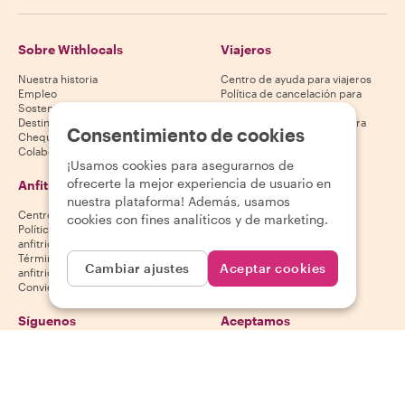
Sobre Withlocals
Viajeros
Nuestra historia
Centro de ayuda para viajeros
Empleo
Política de cancelación para
Sostenibilidad
viajeros
Destinos
Términos y condiciones para
Consentimiento de cookies
Cheques regalo
viajeros
Colabora con nosotros
¡Usamos cookies para asegurarnos de
ofrecerte la mejor experiencia de usuario en
Anfitriones
Descarga nuestra app
nuestra plataforma! Además, usamos
Centro de ayuda para anfitriones
App Store
cookies con fines analíticos y de marketing.
Política de cancelación para
Google Play Store
anfitriones
Términos y condiciones para
Cambiar ajustes
Aceptar cookies
anfitriones
Conviértete en anfitrión
Síguenos
Aceptamos
Mastercard, Visa, Amex, Di
Facebook
Instagram
YouTube
La disponibilidad varía según el destino