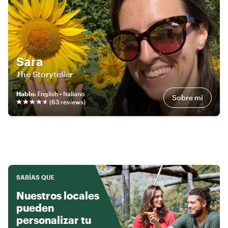
Sara
The Storyteller
Hablo
:
English • Italiano
Sobre mí
(
63
review
s
)
SABÍAS QUE
Nuestros locales
pueden
personalizar tu