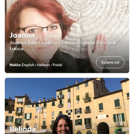
Joanna
Joanna Tour Guide in Florence, Siena, Pisa and
Lucca
Sobre mí
Hablo
:
English • Italiano • Polski
Belinda